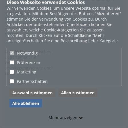
Diese Webseite verwendet Cookies
Departement für
Wir verwenden Cookies, um unsere Website optimal für Sie
Impressum
Verteidigung
zu gestalten. Mit dem Bestätigen des Buttons "Akzeptieren"
Bevölkerungsschutz und
stimmen Sie der Verwendung von Cookies zu. Durch
Cookie-Zustimmung
Sport
Anklicken der untenstehenden Checkboxen können Sie
Digitale Medien der Armee
auswählen, welche Cookie-Kategorien Sie zulassen
DMA
möchten. Durch Klicken auf die Schaltfläche "Mehr
anzeigen" erhalten Sie eine Beschreibung jeder Kategorie.
© 2026 Eidgenössisches
Notwendig
Departement für
Verteidigung,
Präferenzen
Bevölkerungsschutz und
Marketing
Sport
Partnerschaften
Auswahl zustimmen
Allen zustimmen
Alle ablehnen
Mehr anzeigen