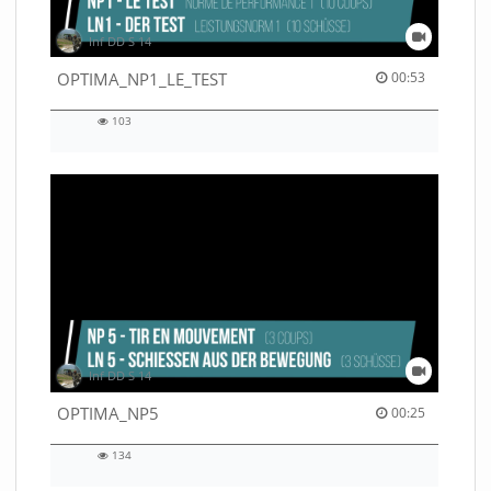
Inf DD S 14
00:53 duration
OPTIMA_NP1_LE_TEST
00:53
103
103
views
Inf DD S 14
00:25 duration
OPTIMA_NP5
00:25
134
134
views