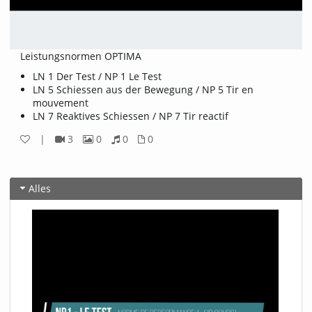
Leistungsnormen OPTIMA
LN 1 Der Test / NP 1 Le Test
LN 5 Schiessen aus der Bewegung / NP 5 Tir en
mouvement
LN 7 Reaktives Schiessen / NP 7 Tir reactif
|
3
0
0
0
3
0
0
0
Videos
Bilder
Audios
Dateien
Alles