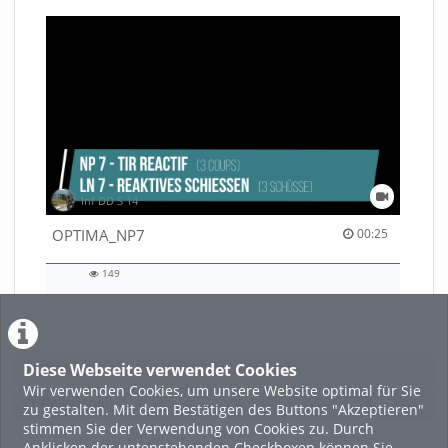
Inf DD S 14
00:25 duration
OPTIMA_NP7
00:25
149
149
views
Diese Webseite verwendet Cookies
Featured
Wir verwenden Cookies, um unsere Website optimal für Sie
Beliebtheit
zu gestalten. Mit dem Bestätigen des Buttons "Akzeptieren"
stimmen Sie der Verwendung von Cookies zu. Durch
Anklicken der untenstehenden Checkboxen können Sie