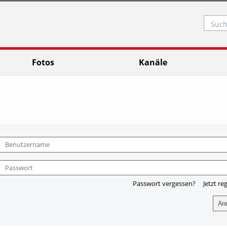
Such
Fotos
Kanäle
Passwort vergessen?
Jetzt re
An