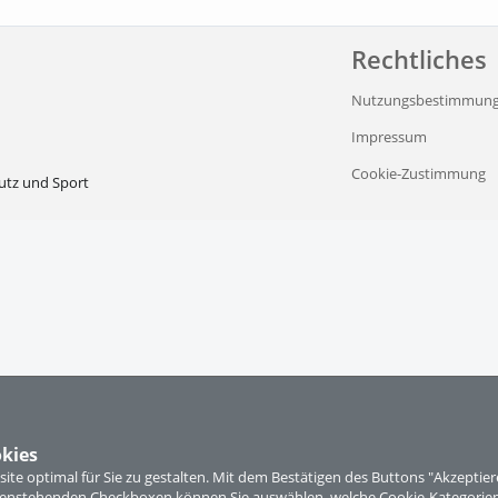
Rechtliches
Nutzungsbestimmun
Impressum
Cookie-Zustimmung
utz und Sport
kies
te optimal für Sie zu gestalten. Mit dem Bestätigen des Buttons "Akzepti
ntenstehenden Checkboxen können Sie auswählen, welche Cookie-Kategorien