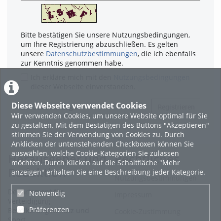
Bitte bestätigen Sie unsere Nutzungsbedingungen,
um Ihre Registrierung abzuschließen. Es gelten
unsere
Datenschutzbestimmungen
, die ich ebenfalls
zur Kenntnis genommen habe.
Ich erkläre mich mit den
Nutzungsbedingungen
dieser Webseite einverstanden.
Diese Webseite verwendet Cookies
Zurück zum Login
Registrieren
Wir verwenden Cookies, um unsere Website optimal für Sie
zu gestalten. Mit dem Bestätigen des Buttons "Akzeptieren"
stimmen Sie der Verwendung von Cookies zu. Durch
Anklicken der untenstehenden Checkboxen können Sie
auswählen, welche Cookie-Kategorien Sie zulassen
Herausgeber und
Rechtliches
möchten. Durch Klicken auf die Schaltfläche "Mehr
Redaktion
anzeigen" erhalten Sie eine Beschreibung jeder Kategorie.
Nutzungsbestimmungen
Departement für
Notwendig
Impressum
Verteidigung
Präferenzen
Bevölkerungsschutz und
Cookie-Zustimmung
Sport