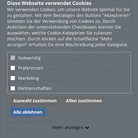
Diese Webseite verwendet Cookies
Featured
Wir verwenden Cookies, um unsere Website optimal für Sie
Beliebtheit
zu gestalten. Mit dem Bestätigen des Buttons "Akzeptieren"
stimmen Sie der Verwendung von Cookies zu. Durch
Anklicken der untenstehenden Checkboxen können Sie
auswählen, welche Cookie-Kategorien Sie zulassen
Herausgeber und
Rechtliches
möchten. Durch Klicken auf die Schaltfläche "Mehr
Redaktion
anzeigen" erhalten Sie eine Beschreibung jeder Kategorie.
Nutzungsbestimmungen
Departement für
Notwendig
Impressum
Verteidigung
Präferenzen
Bevölkerungsschutz und
Cookie-Zustimmung
Sport
Marketing
Digitale Medien der Armee
DMA
Partnerschaften
Auswahl zustimmen
Allen zustimmen
© 2026 Eidgenössisches
Departement für
Alle ablehnen
Verteidigung,
Bevölkerungsschutz und
Mehr anzeigen
Sport