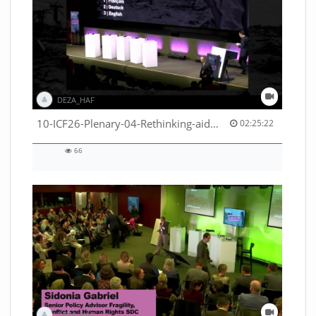
DEZA_HAF
02:25:22 duration
10-ICF26-Plenary-04-Rethinking-aid-deliveries-for-greater-impact-with-existing-resources-53529531710001791
02:25:22
66
66
views
DEZA_HAF