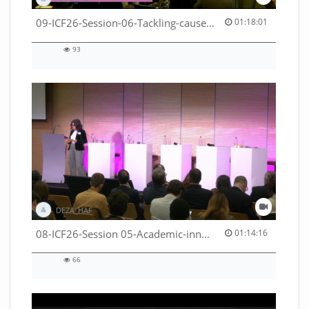
01:18:01 duration
09-ICF26-Session-06-Tackling-causes-of-crises-not-symptoms-53529531690001791
01:18:01
93
93
views
DEZA_HAF
01:14:16 duration
08-ICF26-Session 05-Academic-innovation-meets-international-cooperation-53529531670001791
01:14:16
66
66
views