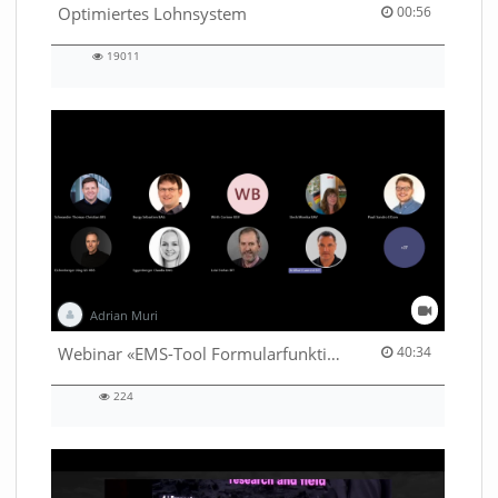
00:56 duration
Optimiertes Lohnsystem
00:56
19011
19011
views
Adrian Muri
40:34 duration
Webinar «EMS-Tool Formularfunktion»
40:34
224
224
views