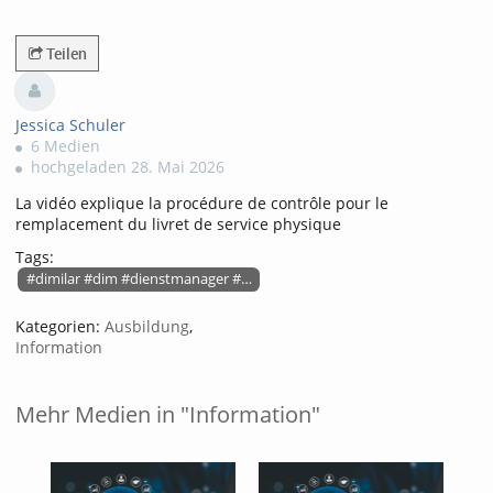
28808views
Teilen
Jessica Schuler
6 Medien
hochgeladen 28. Mai 2026
La vidéo explique la procédure de contrôle pour le
remplacement du livret de service physique
Tags:
#dimilar #dim #dienstmanager #dim-wallet #digitalermarschbefehl
Kategorien:
Ausbildung
,
Information
Mehr Medien in "Information"