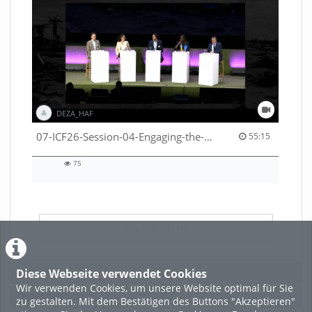
DEZA_HAF
55:15 duration
07-ICF26-Session-04-Engaging-the-private-sector-in-humanitarian-contexts-53529531650001791
55:15
75
75
views
LADE MEHR
Diese Webseite verwendet Cookies
Featured
Wir verwenden Cookies, um unsere Website optimal für Sie
Beliebtheit
zu gestalten. Mit dem Bestätigen des Buttons "Akzeptieren"