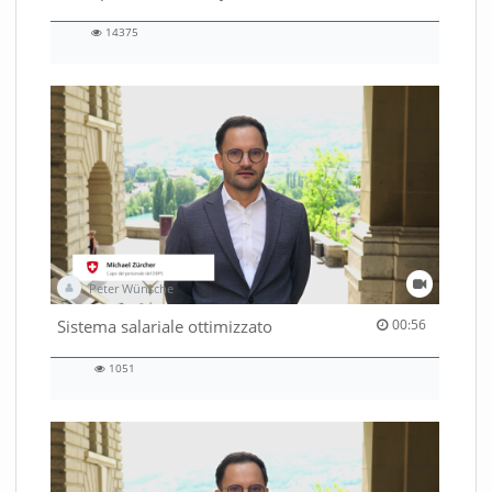
14375
14375
views
Peter Wünsche
00:56 duration
Sistema salariale ottimizzato
00:56
1051
1051
views