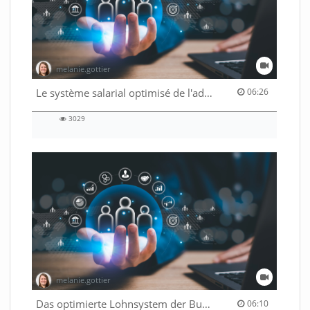
melanie.gottier
06:26 duration
Le système salarial optimisé de l'administration fédérale
06:26
3029
3029
views
melanie.gottier
06:10 duration
Das optimierte Lohnsystem der Bundesverwaltung
06:10