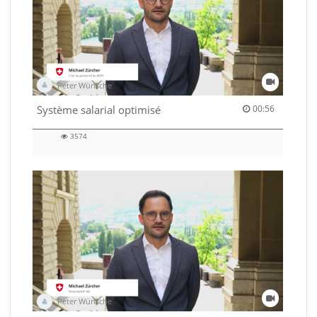
Peter Wünsche
00:56 duration
Système salarial optimisé
00:56
3574
3574
views
Peter Wünsche