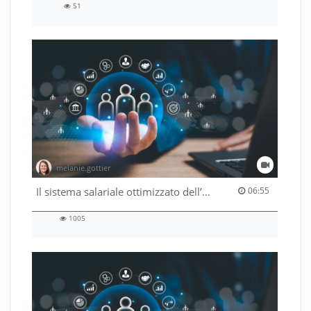
51
51
views
melanie.gottier
06:55 duration
Il sistema salariale ottimizzato dell’Amministrazione federale
06:55
1005
1005
views