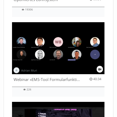
19306
19306
views
Adrian Muri
40:34 duration
Webinar «EMS-Tool Formularfunktion»
40:34
226
226
views