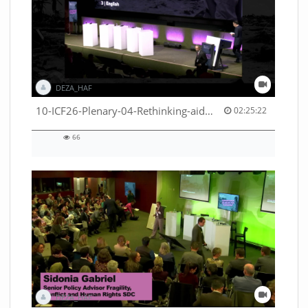
DEZA_HAF
02:25:22 duration
10-ICF26-Plenary-04-Rethinking-aid-deliveries-for-greater-impact-with-existing-resources-53529531710001791
02:25:22
66
66
views
DEZA_HAF