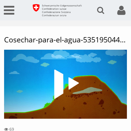
Cosechar-para-el-agua-53519504430001791
Vide
69