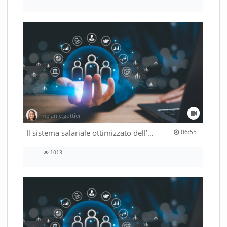
51
views
melanie.gottier
06:55 duration
Il sistema salariale ottimizzato dell’Amministrazione federale
06:55
1013
1013
views