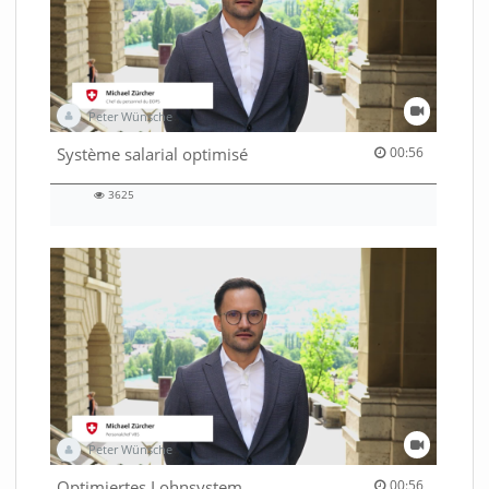
Peter Wünsche
00:56 duration
Système salarial optimisé
00:56
3625
3625
views
Peter Wünsche
00:56 duration
Optimiertes Lohnsystem
00:56