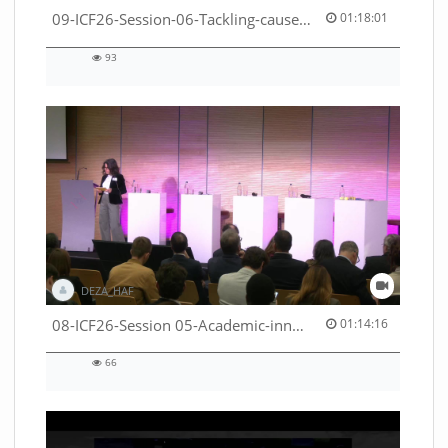
01:18:01 duration
09-ICF26-Session-06-Tackling-causes-of-crises-not-symptoms-53529531690001791
01:18:01
93
93
views
DEZA_HAF
01:14:16 duration
08-ICF26-Session 05-Academic-innovation-meets-international-cooperation-53529531670001791
01:14:16
66
66
views