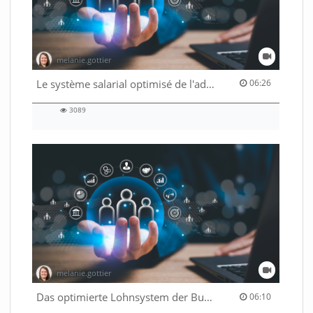
melanie.gottier
06:26 duration
Le système salarial optimisé de l'administration fédérale
06:26
3089
3089
views
melanie.gottier
06:10 duration
Das optimierte Lohnsystem der Bundesverwaltung
06:10