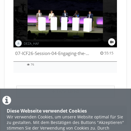
DEZA_HAF
55:15 duration
07-ICF26-Session-04-Engaging-the-private-sector-in-humanitarian-contexts-53529531650001791
55:15
76
76
views
LADE MEHR
Diese Webseite verwendet Cookies
Featured
Wir verwenden Cookies, um unsere Website optimal für Sie
Beliebtheit
zu gestalten. Mit dem Bestätigen des Buttons "Akzeptieren"
stimmen Sie der Verwendung von Cookies zu. Durch