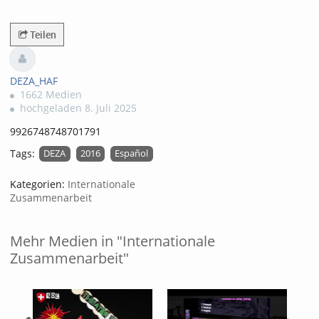
69views
Teilen
DEZA_HAF
1662 Medien
hochgeladen 8. Juli 2025
9926748748701791
Tags:
DEZA
2016
Español
Kategorien:
Internationale
Zusammenarbeit
Mehr Medien in "Internationale
Zusammenarbeit"