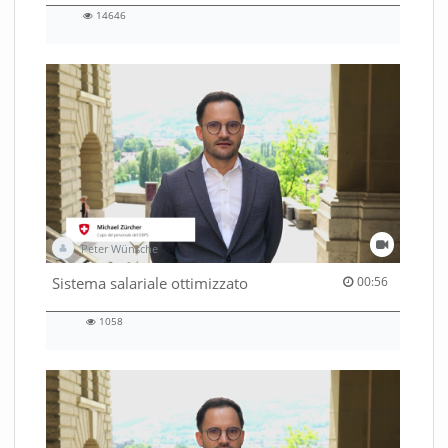
14646
14646
views
Peter Wünsche
00:56 duration
Sistema salariale ottimizzato
00:56
1058
1058
views