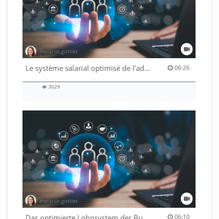
melanie.gottier
06:26 duration
Le système salarial optimisé de l'administration fédérale
06:26
3029
3029
views
melanie.gottier
06:10 duration
Das optimierte Lohnsystem der Bundesverwaltung
06:10