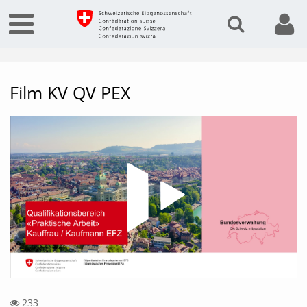
Film KV QV PEX
Vide
233