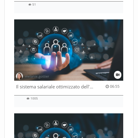
51
51
views
melanie.gottier
06:55 duration
Il sistema salariale ottimizzato dell’Amministrazione federale
06:55
1005
1005
views