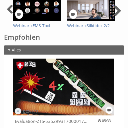
Webinar «EMS-Tool
Webinar «Silktide» 2/2
Web
Formularfunktion»
Empfohlen
Alles
DEZA_HAF
05:33 duration
Evaluation-ZTS-53529931700001791
05:33