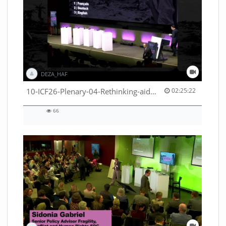
DEZA_HAF
02:25:22 duration
10-ICF26-Plenary-04-Rethinking-aid-deliveries-for-greater-impact-with-existing-resources-53529531710001791
02:25:22
66
66
views