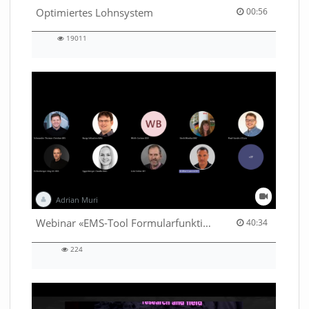
00:56 duration
Optimiertes Lohnsystem
00:56
19011
19011
views
Adrian Muri
40:34 duration
Webinar «EMS-Tool Formularfunktion»
40:34
224
224
views