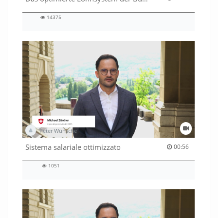
14375
14375
views
Peter Wünsche
00:56 duration
Sistema salariale ottimizzato
00:56
1051
1051
views