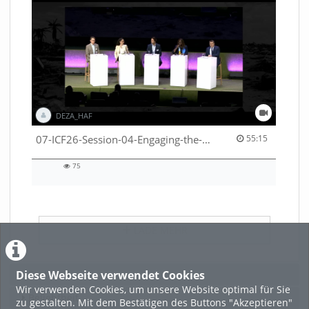
DEZA_HAF
55:15 duration
07-ICF26-Session-04-Engaging-the-private-sector-in-humanitarian-contexts-53529531650001791
55:15
75
75
views
LADE MEHR
Diese Webseite verwendet Cookies
Featured
Wir verwenden Cookies, um unsere Website optimal für Sie
Beliebtheit
zu gestalten. Mit dem Bestätigen des Buttons "Akzeptieren"