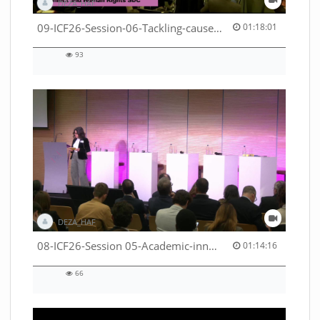
DEZA_HAF
01:18:01 duration
09-ICF26-Session-06-Tackling-causes-of-crises-not-symptoms-53529531690001791
01:18:01
93
93
views
DEZA_HAF
01:14:16 duration
08-ICF26-Session 05-Academic-innovation-meets-international-cooperation-53529531670001791
01:14:16
66
66
views