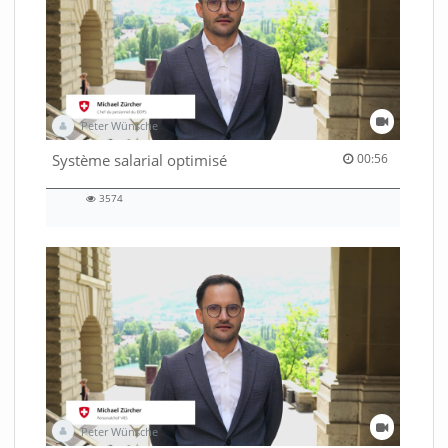
Peter Wünsche
00:56 duration
Système salarial optimisé
00:56
3574
3574
views
Peter Wünsche