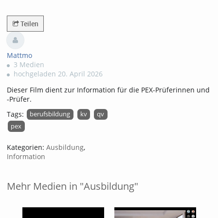
233views
Teilen
Mattmo
3 Medien
hochgeladen 20. April 2026
Dieser Film dient zur Information für die PEX-Prüferinnen und
-Prüfer.
Tags:
berufsbildung
kv
qv
pex
Kategorien:
Ausbildung
,
Information
Mehr Medien in "Ausbildung"