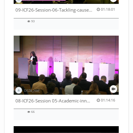
01:18:01 duration
09-ICF26-Session-06-Tackling-causes-of-crises-not-symptoms-53529531690001791
01:18:01
93
93
views
DEZA_HAF
01:14:16 duration
08-ICF26-Session 05-Academic-innovation-meets-international-cooperation-53529531670001791
01:14:16
66
66
views