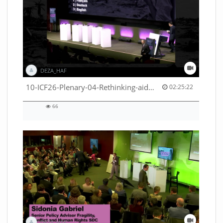
DEZA_HAF
02:25:22 duration
10-ICF26-Plenary-04-Rethinking-aid-deliveries-for-greater-impact-with-existing-resources-53529531710001791
02:25:22
66
66
views
DEZA_HAF