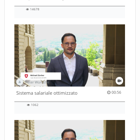
14678
14678
views
Peter Wünsche
00:56 duration
Sistema salariale ottimizzato
00:56
1062
1062
views