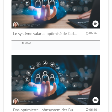
melanie.gottier
06:26 duration
Le système salarial optimisé de l'administration fédérale
06:26
3092
3092
views
melanie.gottier
06:10 duration
Das optimierte Lohnsystem der Bundesverwaltung
06:10