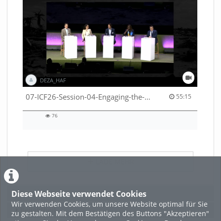
DEZA_HAF
55:15 duration
07-ICF26-Session-04-Engaging-the-private-sector-in-humanitarian-contexts-53529531650001791
55:15
76
76
views
LADE MEHR
Diese Webseite verwendet Cookies
Featured
Wir verwenden Cookies, um unsere Website optimal für Sie
Beliebtheit
zu gestalten. Mit dem Bestätigen des Buttons "Akzeptieren"