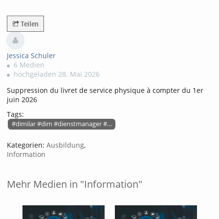
28800views
Teilen
Jessica Schuler
6 Medien
hochgeladen 28. Mai 2026
Suppression du livret de service physique à compter du 1er
juin 2026
Tags:
#dimilar #dim #dienstmanager #dim-wallet #digitalermarschbefehl
Kategorien:
Ausbildung
,
Information
Mehr Medien in "Information"