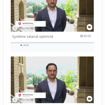
Peter Wünsche
00:56 duration
Système salarial optimisé
00:56
3626
3626
views
Peter Wünsche