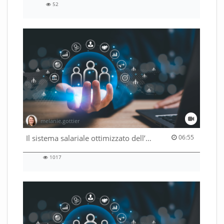
52
52
views
melanie.gottier
06:55 duration
Il sistema salariale ottimizzato dell’Amministrazione federale
06:55
1017
1017
views