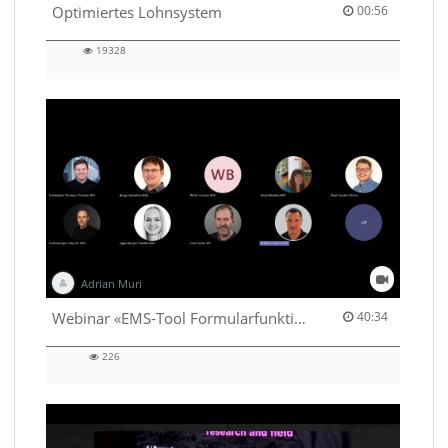
00:56 duration
Optimiertes Lohnsystem
00:56
19328
19328
views
Adrian Muri
40:34 duration
Webinar «EMS-Tool Formularfunktion»
40:34
226
226
views