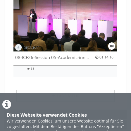
DEZA_HAF
01:14:16 duration
08-ICF26-Session 05-Academic-innovation-meets-international-cooperation-53529531670001791
01:14:16
68
68
views
LADE MEHR
Diese Webseite verwendet Cookies
Featured
Wir verwenden Cookies, um unsere Website optimal für Sie
Beliebtheit
zu gestalten. Mit dem Bestätigen des Buttons "Akzeptieren"