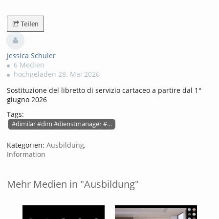
8427views
Teilen
Jessica Schuler
6 Medien
hochgeladen 28. Mai 2026
Sostituzione del libretto di servizio cartaceo a partire dal 1°
giugno 2026
Tags:
#dimilar #dim #dienstmanager #dim-wallet #digitalermarschbefehl
Kategorien:
Ausbildung
,
Information
Mehr Medien in "Ausbildung"