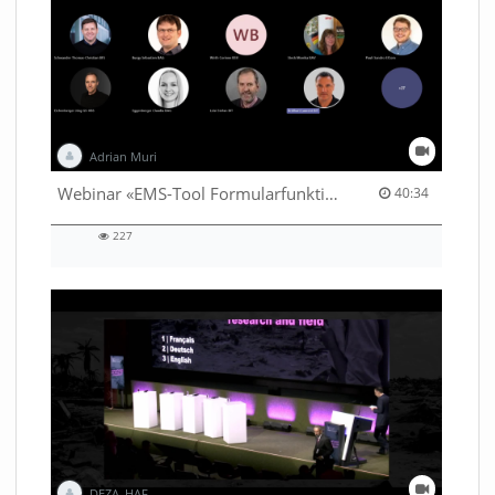
Adrian Muri
40:34 duration
Webinar «EMS-Tool Formularfunktion»
40:34
227
227
views
DEZA_HAF