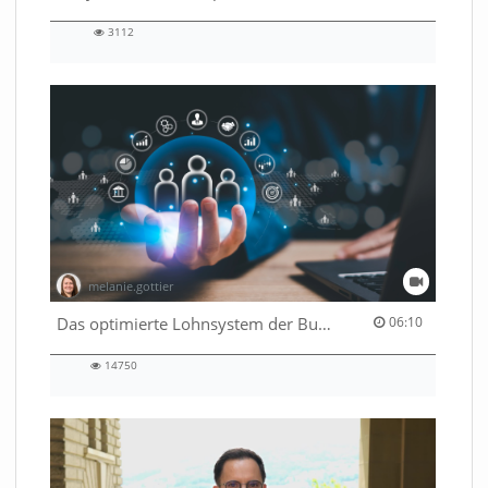
3112
3112
views
melanie.gottier
06:10 duration
Das optimierte Lohnsystem der Bundesverwaltung
06:10
14750
14750
views