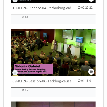
02:25:22 duration
10-ICF26-Plenary-04-Rethinking-aid-deliveries-for-greater-impact-with-existing-resources-53529531710001791
02:25:22
68
68
views
DEZA_HAF
01:18:01 duration
09-ICF26-Session-06-Tackling-causes-of-crises-not-symptoms-53529531690001791
01:18:01
95
95
views