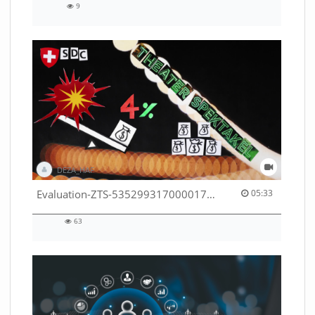
9
9
views
DEZA_HAF
05:33 duration
Evaluation-ZTS-53529931700001791
05:33
63
63
views