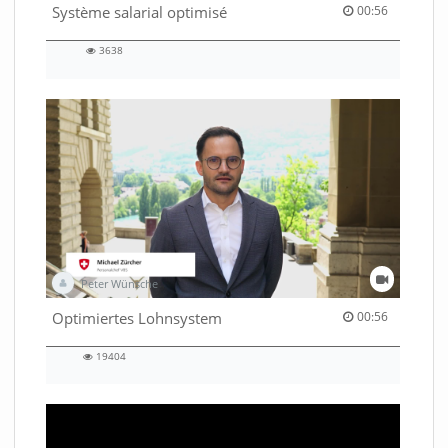
00:56 duration
Système salarial optimisé
00:56
3638
3638
views
Peter Wünsche
00:56 duration
Optimiertes Lohnsystem
00:56
19404
19404
views