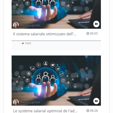
melanie.gottier
06:55 duration
Il sistema salariale ottimizzato dell’Amministrazione federale
06:55
1025
1025
views
melanie.gottier
06:26 duration
Le système salarial optimisé de l'administration fédérale
06:26