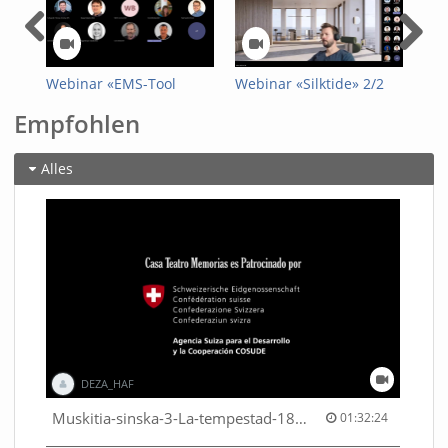
Webinar «EMS-Tool
Webinar «Silktide» 2/2
Web
Formularfunktion»
Empfohlen
Alles
DEZA_HAF
01:32:24 duration
Muskitia-sinska-3-La-tempestad-18-9-2018-53530245080001791
01:32:24