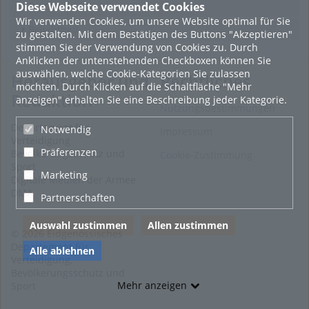
Diese Webseite verwendet Cookies
Featured
Wir verwenden Cookies, um unsere Website optimal für Sie
Beliebtheit
zu gestalten. Mit dem Bestätigen des Buttons "Akzeptieren"
stimmen Sie der Verwendung von Cookies zu. Durch
Anklicken der untenstehenden Checkboxen können Sie
auswählen, welche Cookie-Kategorien Sie zulassen
Herausgeber und
Rechtliches
möchten. Durch Klicken auf die Schaltfläche "Mehr
Redaktion
anzeigen" erhalten Sie eine Beschreibung jeder Kategorie.
Nutzungsbestimmungen
Departement für
Notwendig
Impressum
Verteidigung
Präferenzen
Bevölkerungsschutz und
Cookie-Zustimmung
Sport
Marketing
Digitale Medien der Armee
DMA
Partnerschaften
Auswahl zustimmen
Allen zustimmen
© 2026 Eidgenössisches
Departement für
Alle ablehnen
Verteidigung,
Bevölkerungsschutz und
Mehr anzeigen
Sport