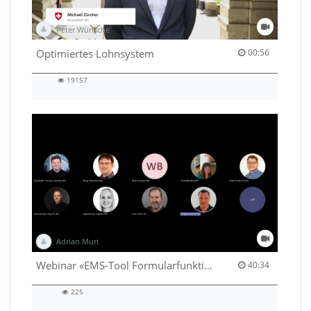
Peter Wünsche
00:56 duration
Optimiertes Lohnsystem
00:56
19157
19157
views
Adrian Muri
40:34 duration
Webinar «EMS-Tool Formularfunktion»
40:34
225
225
views