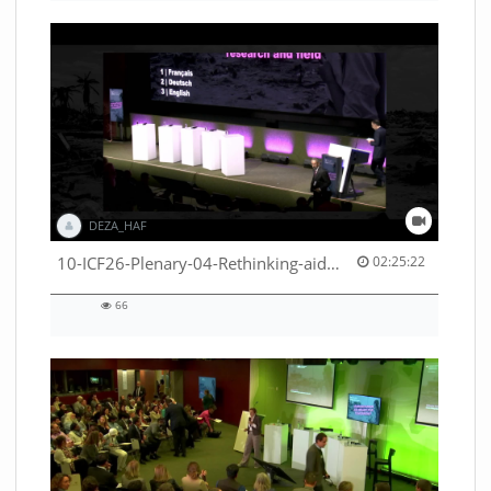
DEZA_HAF
02:25:22 duration
10-ICF26-Plenary-04-Rethinking-aid-deliveries-for-greater-impact-with-existing-resources-53529531710001791
02:25:22
66
66
views