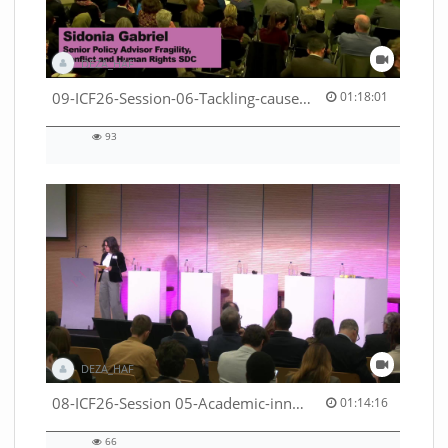
DEZA_HAF
01:18:01 duration
09-ICF26-Session-06-Tackling-causes-of-crises-not-symptoms-53529531690001791
01:18:01
93
93
views
DEZA_HAF
01:14:16 duration
08-ICF26-Session 05-Academic-innovation-meets-international-cooperation-53529531670001791
01:14:16
66