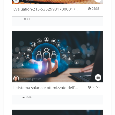
DEZA_HAF
05:33 duration
Evaluation-ZTS-53529931700001791
05:33
51
51
views
melanie.gottier
06:55 duration
Il sistema salariale ottimizzato dell’Amministrazione federale
06:55
1009
1009
views