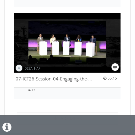
66
views
DEZA_HAF
55:15 duration
07-ICF26-Session-04-Engaging-the-private-sector-in-humanitarian-contexts-53529531650001791
55:15
75
75
views
LADE MEHR