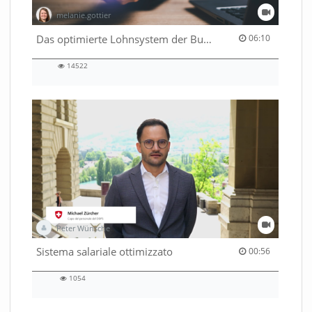
melanie.gottier
06:10 duration
Das optimierte Lohnsystem der Bundesverwaltung
06:10
14522
14522
views
Peter Wünsche
00:56 duration
Sistema salariale ottimizzato
00:56
1054
1054
views