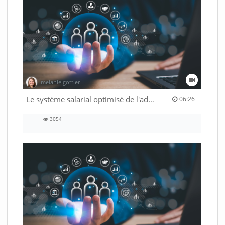
melanie.gottier
06:26 duration
Le système salarial optimisé de l'administration fédérale
06:26
3054
3054
views