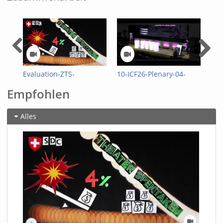
Evaluation-ZTS-
10-ICF26-Plenary-04-
09-
53529931700001791
Rethinking-aid-
Tac
Empfohlen
deliveries-for-greater-
cri
impact-with-existing-
535
resources-
Alles
53529531710001791