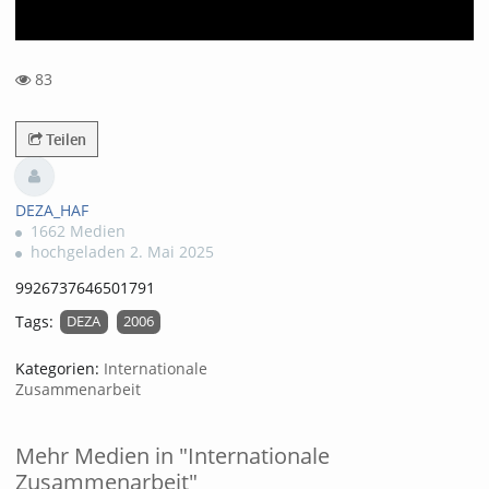
83
83views
Teilen
DEZA_HAF
1662 Medien
hochgeladen 2. Mai 2025
9926737646501791
Tags:
DEZA
2006
Kategorien:
Internationale
Zusammenarbeit
Mehr Medien in "Internationale
Zusammenarbeit"