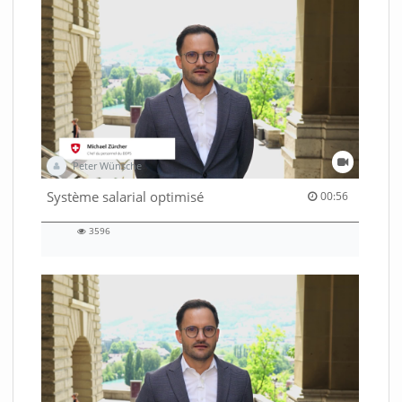
Peter Wünsche
00:56 duration
Système salarial optimisé
00:56
3596
3596
views