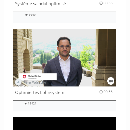
00:56 duration
Système salarial optimisé
00:56
3640
3640
views
Peter Wünsche
00:56 duration
Optimiertes Lohnsystem
00:56
19421
19421
views