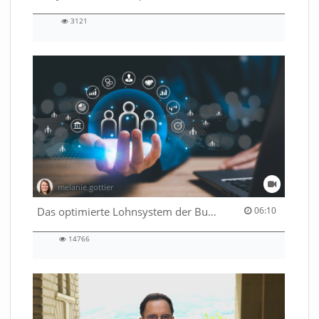
3121
3121
views
melanie.gottier
06:10 duration
Das optimierte Lohnsystem der Bundesverwaltung
06:10
14766
14766
views