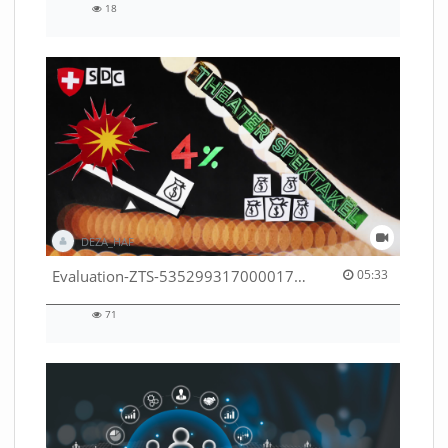
18
18
views
DEZA_HAF
05:33 duration
Evaluation-ZTS-53529931700001791
05:33
71
71
views