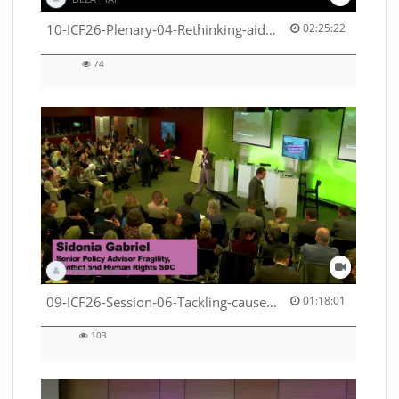
02:25:22 duration
10-ICF26-Plenary-04-Rethinking-aid-deliveries-for-greater-impact-with-existing-resources-53529531710001791
02:25:22
74
74
views
DEZA_HAF
01:18:01 duration
09-ICF26-Session-06-Tackling-causes-of-crises-not-symptoms-53529531690001791
01:18:01
103
103
views