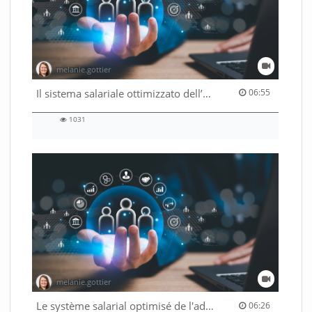
melanie.gottier
06:55 duration
Il sistema salariale ottimizzato dell’Amministrazione federale
06:55
1031
1031
views
melanie.gottier
06:26 duration
Le système salarial optimisé de l'administration fédérale
06:26