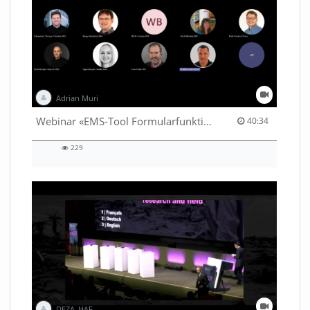
Adrian Muri
40:34 duration
Webinar «EMS-Tool Formularfunktion»
40:34
229
229
views
DEZA_HAF