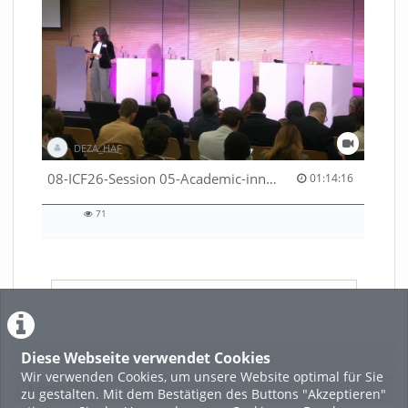
DEZA_HAF
01:14:16 duration
08-ICF26-Session 05-Academic-innovation-meets-international-cooperation-53529531670001791
01:14:16
71
71
views
LADE MEHR
Diese Webseite verwendet Cookies
Featured
Wir verwenden Cookies, um unsere Website optimal für Sie
Beliebtheit
zu gestalten. Mit dem Bestätigen des Buttons "Akzeptieren"