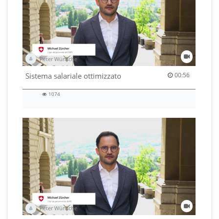
Peter Wünsche
00:56 duration
Sistema salariale ottimizzato
00:56
1074
1074
views
Peter Wünsche