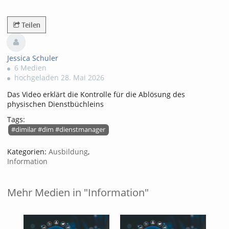
111821views
Teilen
Jessica Schuler
6 Medien
hochgeladen 28. Mai 2026
Das Video erklärt die Kontrolle für die Ablösung des
physischen Dienstbüchleins
Tags:
#dimilar #dim #dienstmanager
Kategorien:
Ausbildung
,
Information
Mehr Medien in "Information"