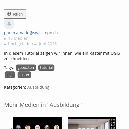
1877views
Teilen
paulo.amado@swisstopo.ch
16 Medien
hochgeladen 4. Juni 2026
In diesem Tutorial zeigen wir Ihnen, wie ein Raster mit QGIS
zuschneiden.
Tags:
geodaten
tutorial
qgis
raster
Kategorien:
Ausbildung
Mehr Medien in "Ausbildung"