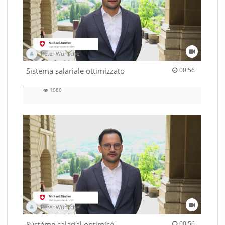
Peter Wünsche
00:56 duration
Sistema salariale ottimizzato
00:56
1080
1080
views
Peter Wünsche
00:56 duration
Système salarial optimisé
00:56