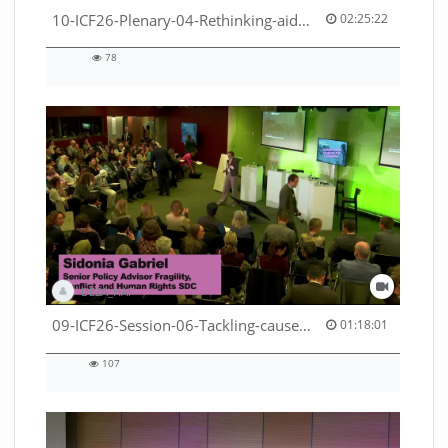
02:25:22 duration
10-ICF26-Plenary-04-Rethinking-aid-deliveries-for-greater-impact-with-existing-resources-53529531710001791
02:25:22
78
78
views
DEZA_HAF
01:18:01 duration
09-ICF26-Session-06-Tackling-causes-of-crises-not-symptoms-53529531690001791
01:18:01
107
107
views