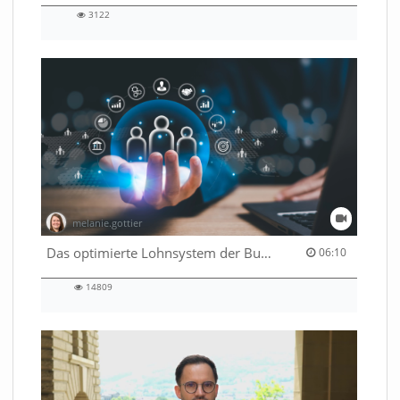
3122
3122
views
melanie.gottier
06:10 duration
Das optimierte Lohnsystem der Bundesverwaltung
06:10
14809
14809
views