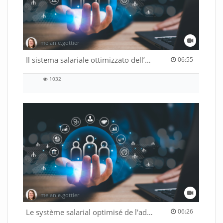
melanie.gottier
06:55 duration
Il sistema salariale ottimizzato dell’Amministrazione federale
06:55
1032
1032
views
melanie.gottier
06:26 duration
Le système salarial optimisé de l'administration fédérale
06:26