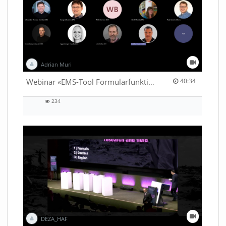
Adrian Muri
40:34 duration
Webinar «EMS-Tool Formularfunktion»
40:34
234
234
views
DEZA_HAF