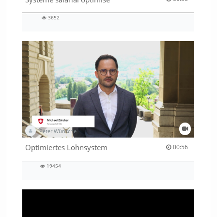
3652
3652
views
Peter Wünsche
00:56 duration
Optimiertes Lohnsystem
00:56
19454
19454
views