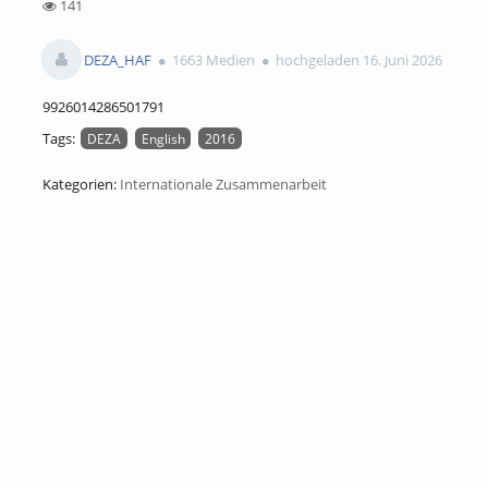
141
141views
DEZA_HAF
1663 Medien
hochgeladen 16. Juni 2026
9926014286501791
Tags:
DEZA
English
2016
Kategorien:
Internationale Zusammenarbeit