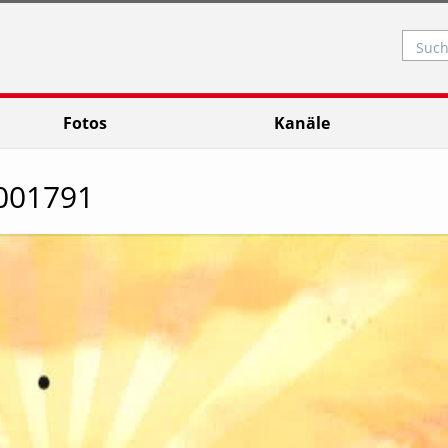
Such
Fotos
Kanäle
001791