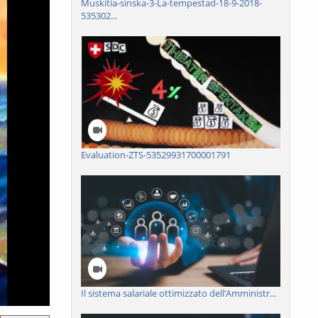
Muskitia-sinska-3-La-tempestad-18-9-2018-
535302...
Evaluation-ZTS-53529931700001791
Il sistema salariale ottimizzato dell’Amministr...