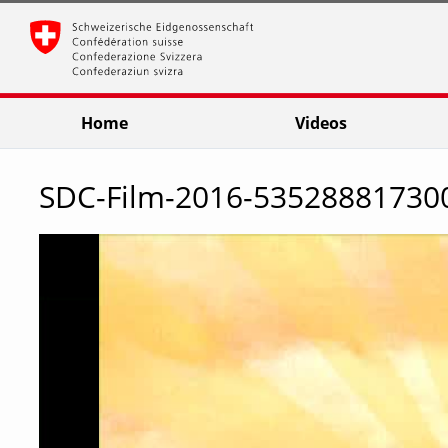
go
go
go
to
to
to
navigation
main
footer
content
Home
Videos
SDC-Film-2016-53528881730