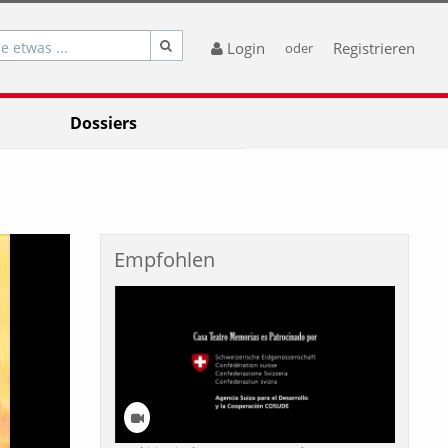
e etwas ...
Login
Registrieren
oder
Dossiers
Empfohlen