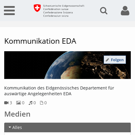
Kommunikation EDA
Folgen
Kommunikation des Eidgenössisches Departement für
auswärtige Angelegenheiten EDA
3
0
0
0
3Videos
0Bilder
0Audios
0Dateien
Medien
Alles