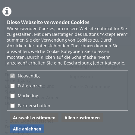
views
Featured
Diese Webseite verwendet Cookies
Wir verwenden Cookies, um unsere Website optimal für Sie
Beliebtheit
zu gestalten. Mit dem Bestätigen des Buttons "Akzeptieren"
stimmen Sie der Verwendung von Cookies zu. Durch
Anklicken der untenstehenden Checkboxen können Sie
auswählen, welche Cookie-Kategorien Sie zulassen
Herausgeber und
Rechtliches
möchten. Durch Klicken auf die Schaltfläche "Mehr
Redaktion
anzeigen" erhalten Sie eine Beschreibung jeder Kategorie.
Nutzungsbestimmungen
Departement für
Notwendig
Impressum
Verteidigung
Präferenzen
Bevölkerungsschutz und
Cookie-Zustimmung
Sport
Marketing
Digitale Medien der Armee
DMA
Partnerschaften
Auswahl zustimmen
Allen zustimmen
© 2026 Eidgenössisches
Departement für
Alle ablehnen
Verteidigung,