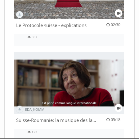
EDA_KOMM
02:30 duration
Le Protocole suisse - explications
02:30
307
307
views
EDA_KOMM
05:18 duration
Suisse-Roumanie: la musique des langues
05:18
123
123