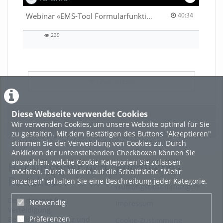
40:34 duration
Webinar «EMS-Tool Formularfunktion»
40:34
239
239
views
LADE MEHR
Featured
Diese Webseite verwendet Cookies
Wir verwenden Cookies, um unsere Website optimal für Sie
Beliebtheit
zu gestalten. Mit dem Bestätigen des Buttons "Akzeptieren"
stimmen Sie der Verwendung von Cookies zu. Durch
Anklicken der untenstehenden Checkboxen können Sie
auswählen, welche Cookie-Kategorien Sie zulassen
Herausgeber und
Rechtliches
möchten. Durch Klicken auf die Schaltfläche "Mehr
Redaktion
anzeigen" erhalten Sie eine Beschreibung jeder Kategorie.
Nutzungsbestimmungen
Departement für
Notwendig
Impressum
Verteidigung
Präferenzen
Bevölkerungsschutz und
Cookie-Zustimmung