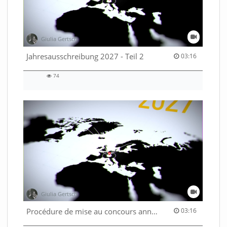
Giulia Gertsch
03:16 duration
Jahresausschreibung 2027 - Teil 2
03:16
74
74
views
Giulia Gertsch
03:16 duration
Procédure de mise au concours annuelle 2027 - Part. 2
03:16