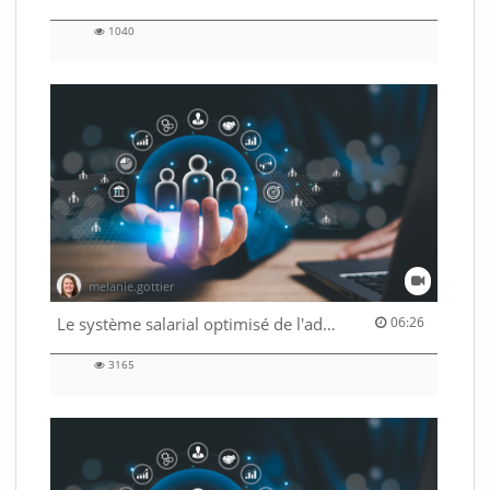
1040
1040
views
melanie.gottier
06:26 duration
Le système salarial optimisé de l'administration fédérale
06:26
3165
3165
views