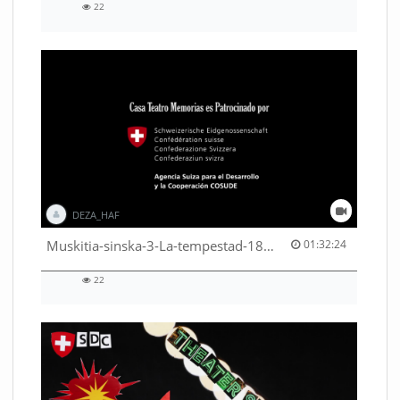
22
22
views
DEZA_HAF
01:32:24 duration
Muskitia-sinska-3-La-tempestad-18-9-2018-53530245080001791
01:32:24
22
22
views