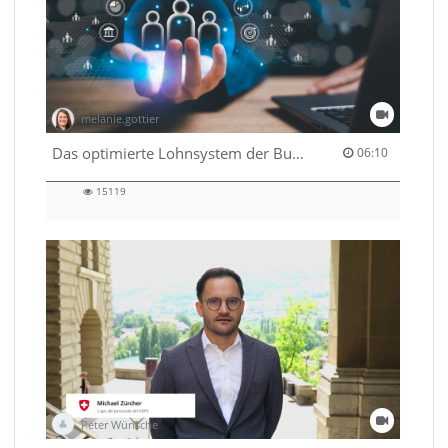
melanie.gottier
06:10 duration
Das optimierte Lohnsystem der Bundesverwaltung
06:10
15119
15119
views
Peter Wünsche