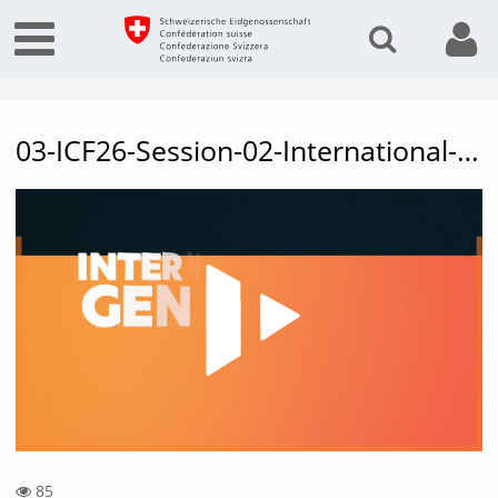
03-ICF26-Session-02-International-Geneva-53529531560001791
Vide
85