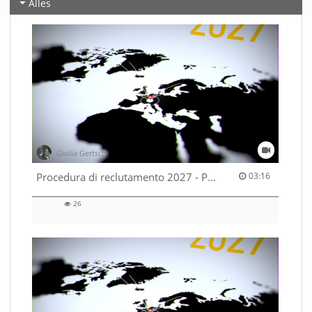
Alles
Giulia Gertsch
03:16 duration
Procedura di reclutamento 2027 - Parte 2
03:16
26
26
views