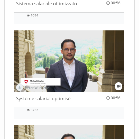
00:56 duration
Sistema salariale ottimizzato
00:56
1094
1094
views
Peter Wünsche
00:56 duration
Système salarial optimisé
00:56
3732
3732
views