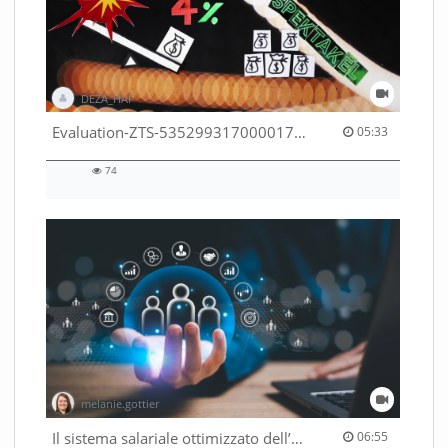
DEZA_HAF
05:33 duration
Evaluation-ZTS-53529931700001791
05:33
74
74
views
melanie.gottier
06:55 duration
Il sistema salariale ottimizzato dell’Amministrazione federale
06:55