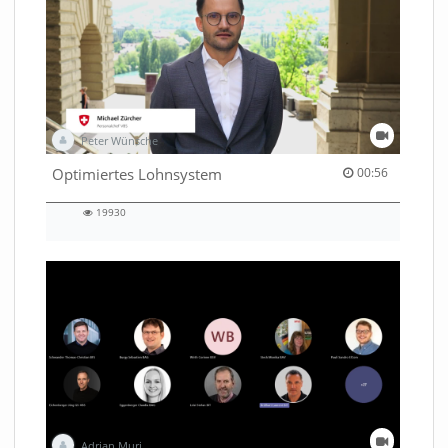
Peter Wünsche
00:56 duration
Optimiertes Lohnsystem
00:56
19930
19930
views
Adrian Muri