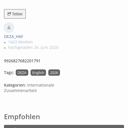
85views
Teilen
DEZA_HAF
1663 Medien
hochgeladen 26. Juni 2026
9926827682201791
Tags:
DEZA
English
2026
Kategorien:
Internationale
Zusammenarbeit
Empfohlen