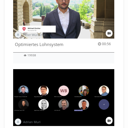
Peter Wünsche
00:56 duration
Optimiertes Lohnsystem
00:56
19938
19938
views
Adrian Muri