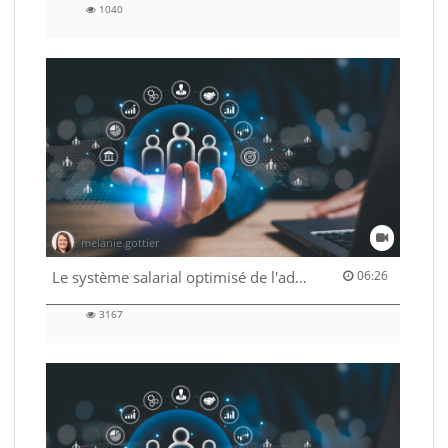
1040
1040
views
melanie.gottier
06:26 duration
Le système salarial optimisé de l'administration fédérale
06:26
3167
3167
views