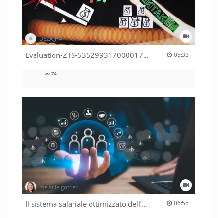
DEZA_HAF
05:33 duration
Evaluation-ZTS-53529931700001791
05:33
74
74
views
melanie.gottier
06:55 duration
Il sistema salariale ottimizzato dell’Amministrazione federale
06:55