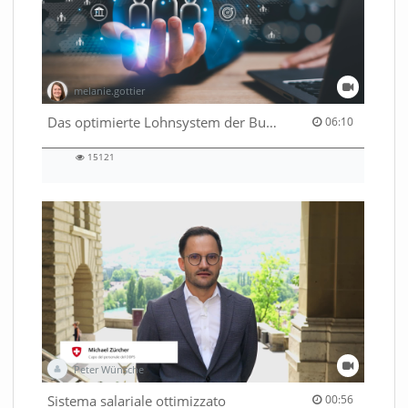
melanie.gottier
06:10 duration
Das optimierte Lohnsystem der Bundesverwaltung
06:10
15121
15121
views
Peter Wünsche
00:56 duration
Sistema salariale ottimizzato
00:56