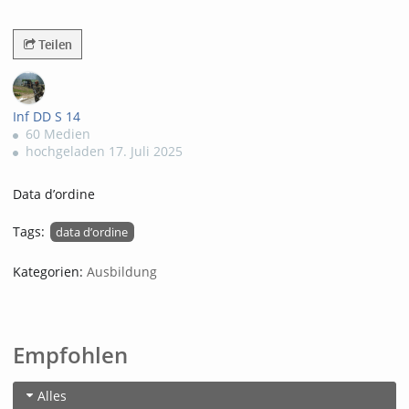
156views
Teilen
Inf DD S 14
60 Medien
hochgeladen 17. Juli 2025
Data d’ordine
Tags:
data d’ordine
Kategorien:
Ausbildung
Empfohlen
Alles