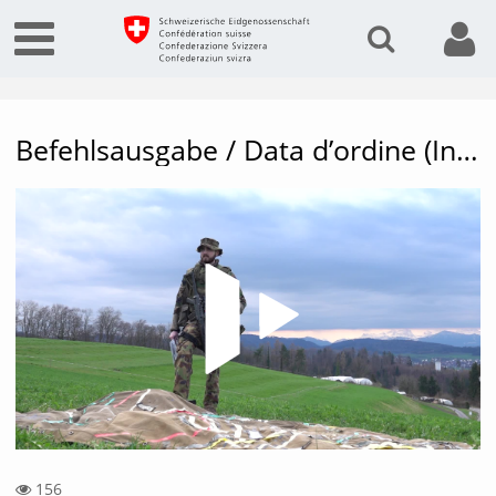
Befehlsausgabe / Data d’ordine (Inf DD S 14)
Vide
156