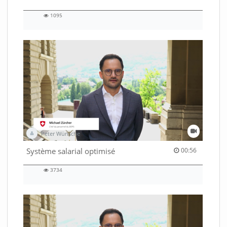
1095
1095
views
Peter Wünsche
00:56 duration
Système salarial optimisé
00:56
3734
3734
views