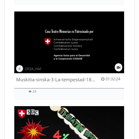
views
DEZA_HAF
01:32:24 duration
Muskitia-sinska-3-La-tempestad-18-9-2018-53530245080001791
01:32:24
23
23
views