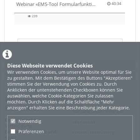
40:34 duration
Webinar «EMS-Tool Formularfunktion»
40:34
239
239
views
LADE MEHR
Featured
Diese Webseite verwendet Cookies
Wir verwenden Cookies, um unsere Website optimal für Sie
Beliebtheit
zu gestalten. Mit dem Bestätigen des Buttons "Akzeptieren"
stimmen Sie der Verwendung von Cookies zu. Durch
Anklicken der untenstehenden Checkboxen können Sie
auswählen, welche Cookie-Kategorien Sie zulassen
Herausgeber und
Rechtliches
möchten. Durch Klicken auf die Schaltfläche "Mehr
Redaktion
anzeigen" erhalten Sie eine Beschreibung jeder Kategorie.
Nutzungsbestimmungen
Departement für
Notwendig
Impressum
Verteidigung
Präferenzen
Bevölkerungsschutz und
Cookie-Zustimmung
Sport