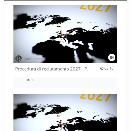
Giulia Gertsch
03:16 duration
Procedura di reclutamento 2027 - Parte 2
03:16
30
30
views