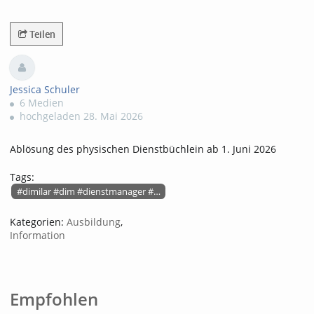
111547views
Teilen
Jessica Schuler
6 Medien
hochgeladen 28. Mai 2026
Ablösung des physischen Dienstbüchlein ab 1. Juni 2026
Tags:
#dimilar #dim #dienstmanager #dim-wallet #digitalermarschbefehl
Kategorien:
Ausbildung
,
Information
Empfohlen