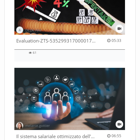
DEZA_HAF
05:33 duration
Evaluation-ZTS-53529931700001791
05:33
61
61
views
melanie.gottier
06:55 duration
Il sistema salariale ottimizzato dell’Amministrazione federale
06:55