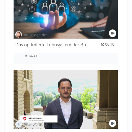
melanie.gottier
06:10 duration
Das optimierte Lohnsystem der Bundesverwaltung
06:10
14743
14743
views
Peter Wünsche