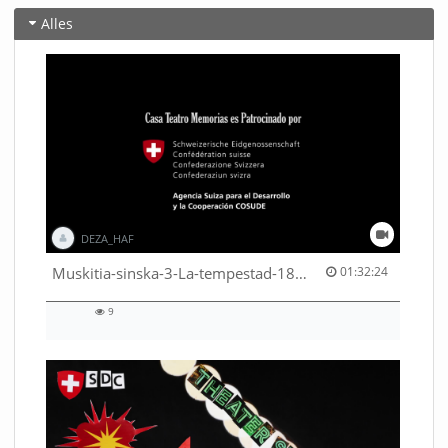
Alles
DEZA_HAF
01:32:24 duration
Muskitia-sinska-3-La-tempestad-18-9-2018-53530245080001791
01:32:24
9
9
views