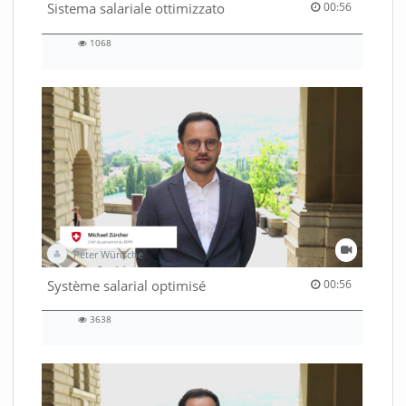
00:56 duration
Sistema salariale ottimizzato
00:56
1068
1068
views
Peter Wünsche
00:56 duration
Système salarial optimisé
00:56
3638
3638
views