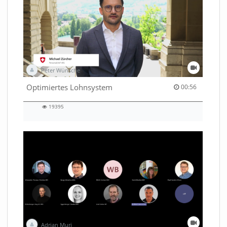
Peter Wünsche
00:56 duration
Optimiertes Lohnsystem
00:56
19395
19395
views
Adrian Muri