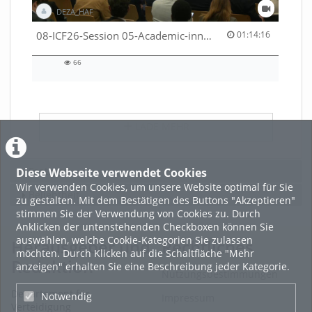
DEZA_HAF
01:14:16 duration
08-ICF26-Session 05-Academic-innovation-meets-international-cooperation-53529531670001791
01:14:16
66
66
views
LADE MEHR
Featured
Diese Webseite verwendet Cookies
Wir verwenden Cookies, um unsere Website optimal für Sie
Beliebtheit
zu gestalten. Mit dem Bestätigen des Buttons "Akzeptieren"
stimmen Sie der Verwendung von Cookies zu. Durch
Anklicken der untenstehenden Checkboxen können Sie
auswählen, welche Cookie-Kategorien Sie zulassen
Herausgeber und
Rechtliches
möchten. Durch Klicken auf die Schaltfläche "Mehr
Redaktion
anzeigen" erhalten Sie eine Beschreibung jeder Kategorie.
Nutzungsbestimmungen
Departement für
Notwendig
Impressum
Verteidigung