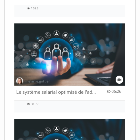
1025
1025
views
melanie.gottier
06:26 duration
Le système salarial optimisé de l'administration fédérale
06:26
3109
3109
views