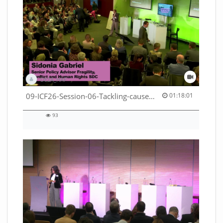
DEZA_HAF
01:18:01 duration
09-ICF26-Session-06-Tackling-causes-of-crises-not-symptoms-53529531690001791
01:18:01
93
93
views