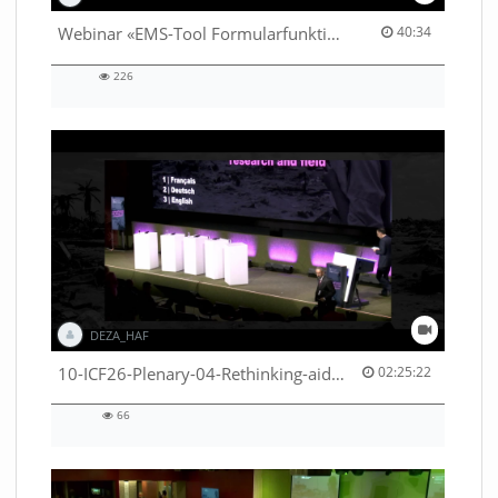
40:34 duration
Webinar «EMS-Tool Formularfunktion»
40:34
226
226
views
DEZA_HAF
02:25:22 duration
10-ICF26-Plenary-04-Rethinking-aid-deliveries-for-greater-impact-with-existing-resources-53529531710001791
02:25:22
66
66
views