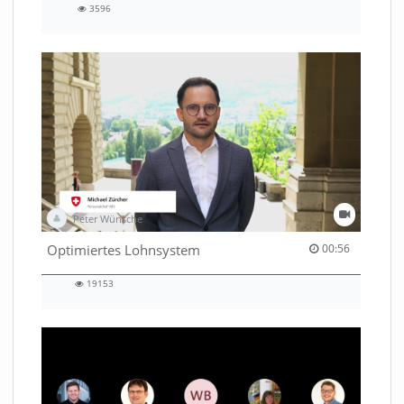
3596
3596
views
Peter Wünsche
00:56 duration
Optimiertes Lohnsystem
00:56
19153
19153
views