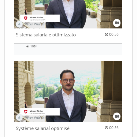
Peter Wünsche
00:56 duration
Sistema salariale ottimizzato
00:56
1054
1054
views
Peter Wünsche
00:56 duration
Système salarial optimisé
00:56