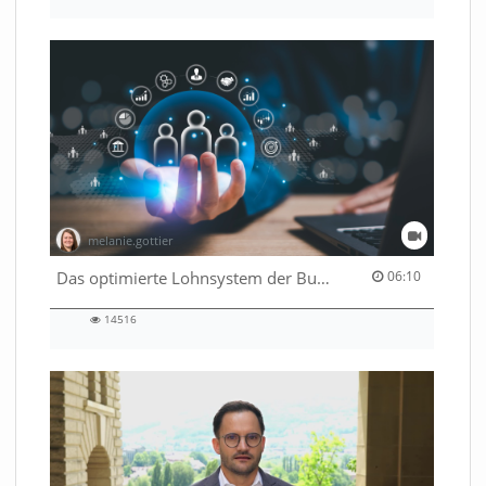
views
melanie.gottier
06:10 duration
Das optimierte Lohnsystem der Bundesverwaltung
06:10
14516
14516
views