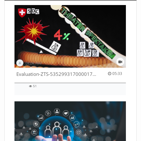
DEZA_HAF
05:33 duration
Evaluation-ZTS-53529931700001791
05:33
51
51
views