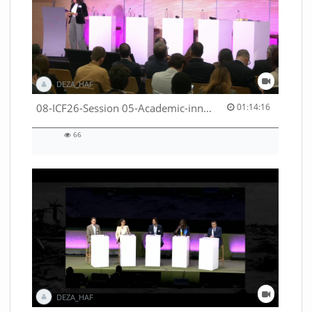
DEZA_HAF
01:14:16 duration
08-ICF26-Session 05-Academic-innovation-meets-international-cooperation-53529531670001791
01:14:16
66
66
views
DEZA_HAF