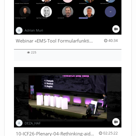
Adrian Muri
40:34 duration
Webinar «EMS-Tool Formularfunktion»
40:34
225
225
views
DEZA_HAF
02:25:22 duration
10-ICF26-Plenary-04-Rethinking-aid-deliveries-for-greater-impact-with-existing-resources-53529531710001791
02:25:22