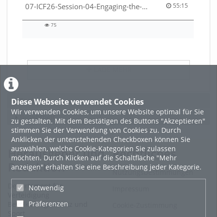
55:15 duration
07-ICF26-Session-04-Engaging-the-private-sector-in-humanitarian-contexts-53529531650001791
55:15
75
75
views
LADE MEHR
Featured
Diese Webseite verwendet Cookies
Wir verwenden Cookies, um unsere Website optimal für Sie
Beliebtheit
zu gestalten. Mit dem Bestätigen des Buttons "Akzeptieren"
stimmen Sie der Verwendung von Cookies zu. Durch
Anklicken der untenstehenden Checkboxen können Sie
auswählen, welche Cookie-Kategorien Sie zulassen
Herausgeber und
Rechtliches
möchten. Durch Klicken auf die Schaltfläche "Mehr
Redaktion
anzeigen" erhalten Sie eine Beschreibung jeder Kategorie.
Nutzungsbestimmungen
Departement für
Notwendig
Impressum
Verteidigung
Präferenzen
Bevölkerungsschutz und
Cookie-Zustimmung
Sport