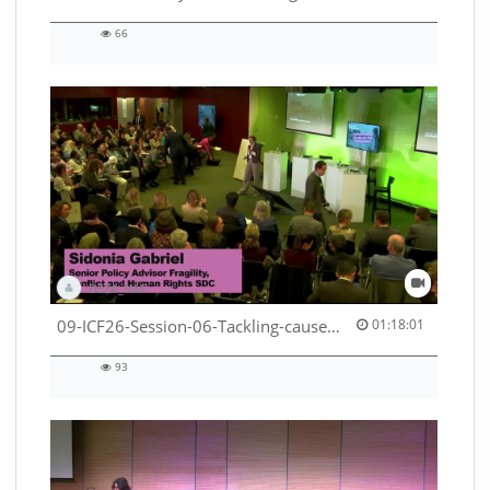
66
66
views
DEZA_HAF
01:18:01 duration
09-ICF26-Session-06-Tackling-causes-of-crises-not-symptoms-53529531690001791
01:18:01
93
93
views