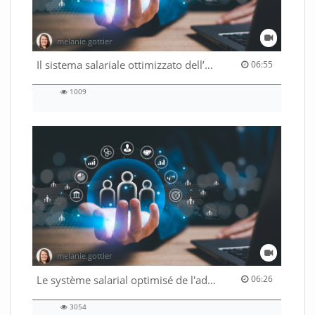
melanie.gottier
06:55 duration
Il sistema salariale ottimizzato dell’Amministrazione federale
06:55
1009
1009
views
melanie.gottier
06:26 duration
Le système salarial optimisé de l'administration fédérale
06:26
3054
3054