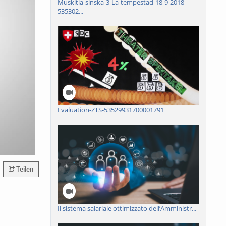
Muskitia-sinska-3-La-tempestad-18-9-2018-
535302...
Evaluation-ZTS-53529931700001791
Teilen
Il sistema salariale ottimizzato dell’Amministr...