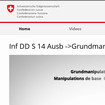
go
go
go
to
to
to
navigation
main
footer
content
Home
Videos
Inf DD S 14 Ausb ->Grundman