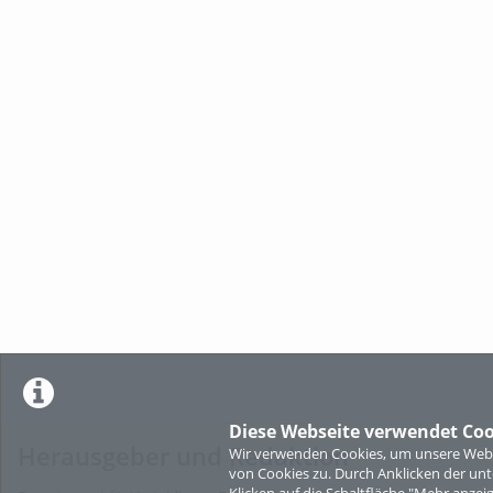
Diese Webseite verwendet Coo
Herausgeber und Redaktion
Wir verwenden Cookies, um unsere Websi
von Cookies zu. Durch Anklicken der u