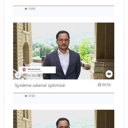
1095
1095
views
Peter Wünsche
00:56 duration
Système salarial optimisé
00:56
3740
3740
views