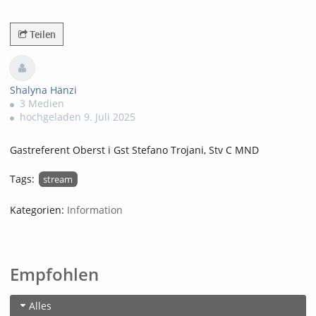
47873views
Teilen
Shalyna Hänzi
3 Medien
hochgeladen 9. Juli 2025
Gastreferent Oberst i Gst Stefano Trojani, Stv C MND
Tags:
stream
Kategorien:
Information
Empfohlen
Alles