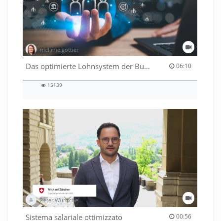
melanie.gottier
06:10 duration
Das optimierte Lohnsystem der Bundesverwaltung
06:10
15139
15139
views
Peter Wünsche
00:56 duration
Sistema salariale ottimizzato
00:56