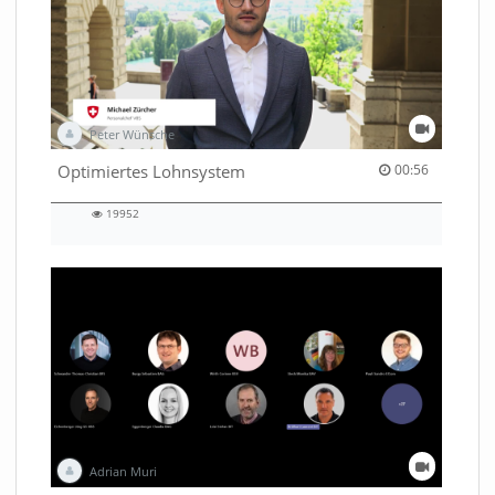
Peter Wünsche
00:56 duration
Optimiertes Lohnsystem
00:56
19952
19952
views
Adrian Muri