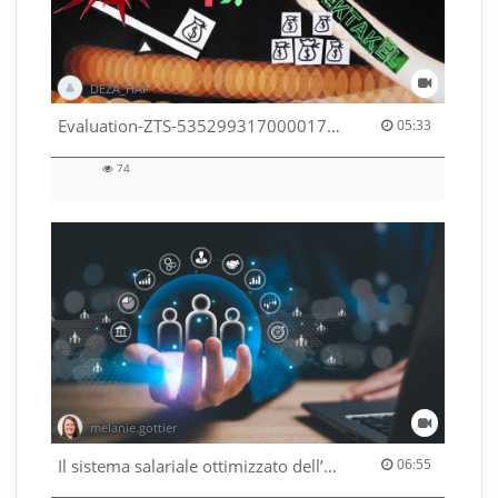
DEZA_HAF
05:33 duration
Evaluation-ZTS-53529931700001791
05:33
74
74
views
melanie.gottier
06:55 duration
Il sistema salariale ottimizzato dell’Amministrazione federale
06:55