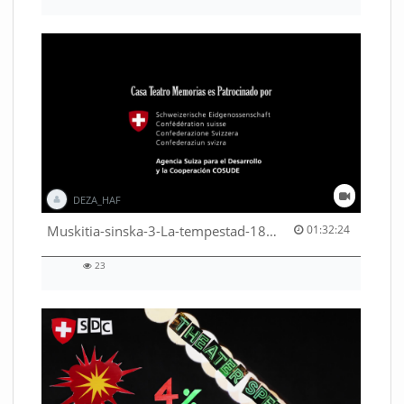
views
DEZA_HAF
01:32:24 duration
Muskitia-sinska-3-La-tempestad-18-9-2018-53530245080001791
01:32:24
23
23
views