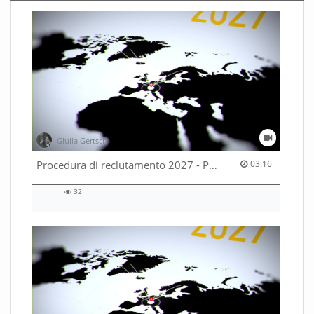
Giulia Gertsch
03:16 duration
Procedura di reclutamento 2027 - Parte 2
03:16
32
32
views