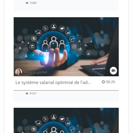
1040
1040
views
melanie.gottier
06:26 duration
Le système salarial optimisé de l'administration fédérale
06:26
3167
3167
views