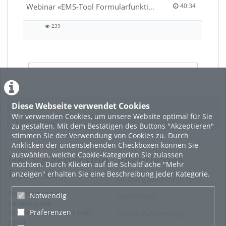
40:34 duration
Webinar «EMS-Tool Formularfunktion»
40:34
239
239
views
LADE MEHR
Featured
Diese Webseite verwendet Cookies
Wir verwenden Cookies, um unsere Website optimal für Sie
Beliebtheit
zu gestalten. Mit dem Bestätigen des Buttons "Akzeptieren"
stimmen Sie der Verwendung von Cookies zu. Durch
Anklicken der untenstehenden Checkboxen können Sie
auswählen, welche Cookie-Kategorien Sie zulassen
Herausgeber und
Rechtliches
möchten. Durch Klicken auf die Schaltfläche "Mehr
Redaktion
anzeigen" erhalten Sie eine Beschreibung jeder Kategorie.
Nutzungsbestimmungen
Departement für
Notwendig
Impressum
Verteidigung
Präferenzen
Bevölkerungsschutz und
Cookie-Zustimmung
Sport