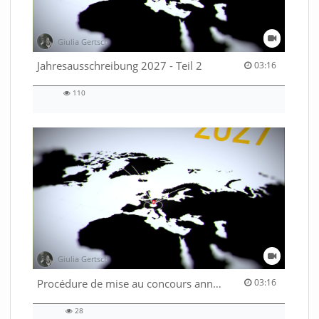
Giulia Gertsch
03:16 duration
Jahresausschreibung 2027 - Teil 2
03:16
110
110
views
Giulia Gertsch
03:16 duration
Procédure de mise au concours annuelle 2027 - Part. 2
03:16
28
28