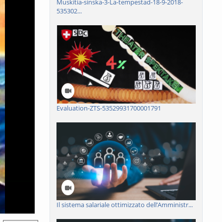
Muskitia-sinska-3-La-tempestad-18-9-2018-
535302...
Evaluation-ZTS-53529931700001791
Il sistema salariale ottimizzato dell’Amministr...