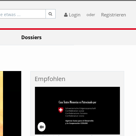
e etwas ...
Login
Registrieren
oder
Dossiers
Empfohlen