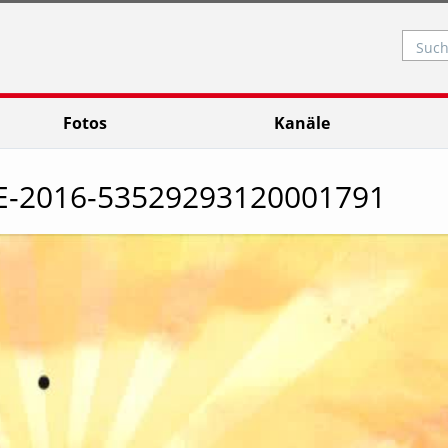
Such
Fotos
Kanäle
UDE-2016-53529293120001791