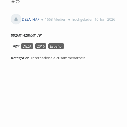
79
79views
DEZA_HAF
1663 Medien
hochgeladen 16. Juni 2026
9926014286501791
Tags:
DEZA
2016
Español
Kategorien:
Internationale Zusammenarbeit