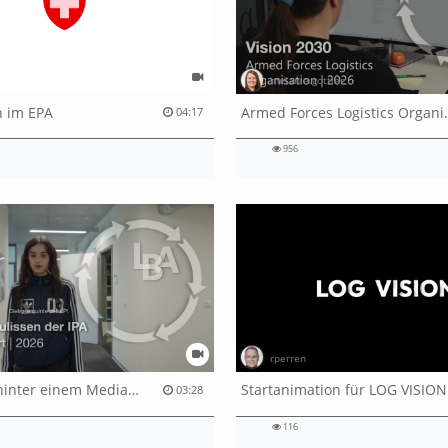
melanie.gottier
 im EPA
Armed Forces
04:17
956
rperren
Was steckt hinter einem Mediamatiker-QV, der individuellen Abschlussprüfung (IPA)
St
03:28
116