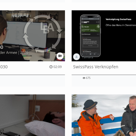
Tamara
2030
SwissPass Verknüpfen
02:09
675