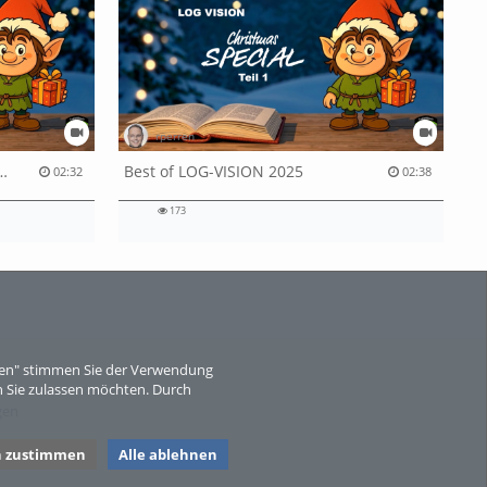
rperren
der LBA – ein Moment des Innehaltens
Best of LOG-VISION 2025
02:32
02:38
173
eren" stimmen Sie der Verwendung
 Sie zulassen möchten. Durch
gen
n zustimmen
Alle ablehnen