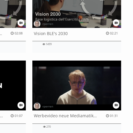
rperren
 Logistics Organisation
Vision BLE's 2030
02:08
02:21
1499
rperren
artanimation für LOG VISION Portal
Werbevideo neue Mediamatiker Lernende für die DMA
01:07
01:31
270