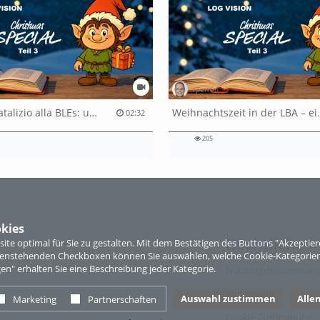
rperren
Il periodo natalizio alla BLEs: un momento di pausa
Weihnachtszeit in 
02:32
205
kies
Rechtliches
te optimal für Sie zu gestalten. Mit dem Bestätigen des Buttons "Akzepti
ntenstehenden Checkboxen können Sie auswählen, welche Cookie-Kategorien
gen" erhalten Sie eine Beschreibung jeder Kategorie.
Nutzungsbestimmun
Impressum
Auswahl zustimmen
Alle
Marketing
Partnerschaften
Cookie-Zustimmung