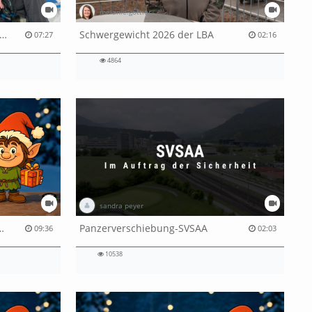
melanie.gottier
ischen Herzstillstand und Neustart
Schwergewicht 2026 der LBA
07:27
02:16
4864
sandra peyer
 Besuch im ALC Hinwil
Panzerverschiebung-SVSAA
09:36
02:03
10538