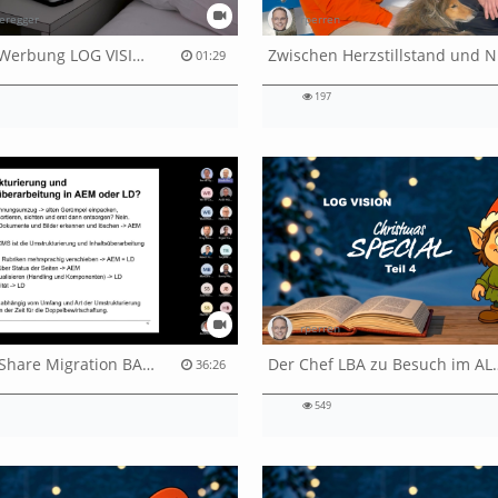
eregger
rperren
Newsletter Werbung LOG VISION
Zw
01:29
197
rperren
Experience Share Migration BAFU
Der Chef LBA zu
36:26
549