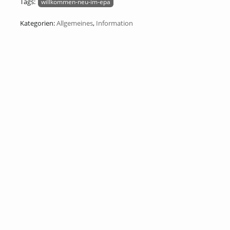
Tags:
willkommen-neu-im-epa
Kategorien:
Allgemeines
,
Information