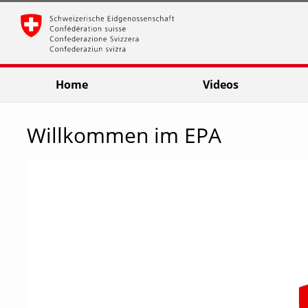
go
go
go
to
to
to
navigation
main
footer
content
Home
Videos
Willkommen im EPA