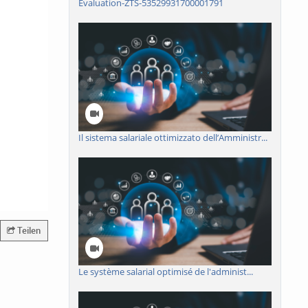
Evaluation-ZTS-53529931700001791
Il sistema salariale ottimizzato dell’Amministr...
Teilen
Le système salarial optimisé de l'administ...