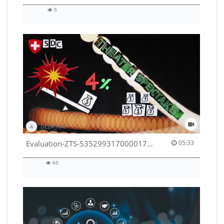
5
5
views
DEZA_HAF
05:33 duration
Evaluation-ZTS-53529931700001791
05:33
60
60
views