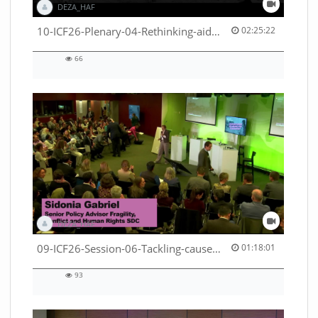
DEZA_HAF
02:25:22 duration
10-ICF26-Plenary-04-Rethinking-aid-deliveries-for-greater-impact-with-existing-resources-53529531710001791
02:25:22
66
66
views
DEZA_HAF
01:18:01 duration
09-ICF26-Session-06-Tackling-causes-of-crises-not-symptoms-53529531690001791
01:18:01
93
93
views