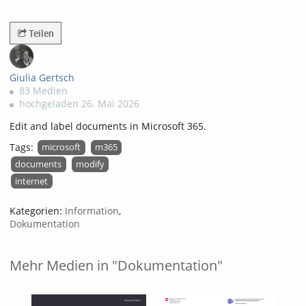
690views
Teilen
Giulia Gertsch
83 Medien
hochgeladen 26. Mai 2026
Edit and label documents in Microsoft 365.
Tags:
microsoft
m365
documents
modify
internet
Kategorien:
Information
,
Dokumentation
Mehr Medien in "Dokumentation"