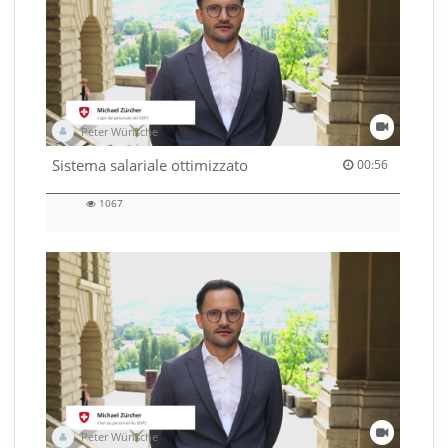
Peter Wünsche
00:56 duration
Sistema salariale ottimizzato
00:56
1067
1067
views
Peter Wünsche