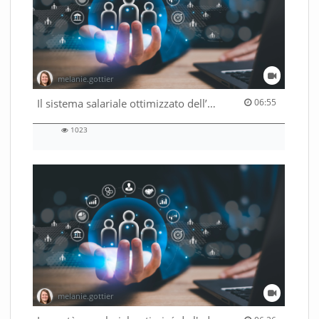
melanie.gottier
06:55 duration
Il sistema salariale ottimizzato dell’Amministrazione federale
06:55
1023
1023
views
melanie.gottier