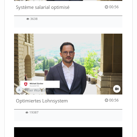
00:56 duration
Système salarial optimisé
00:56
3638
3638
views
Peter Wünsche
00:56 duration
Optimiertes Lohnsystem
00:56
19387
19387
views