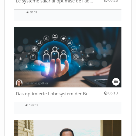
06:26 duration
Le système salarial optimisé de l'administration fédérale
06:26
3107
3107
views
melanie.gottier
06:10 duration
Das optimierte Lohnsystem der Bundesverwaltung
06:10
14732
14732
views