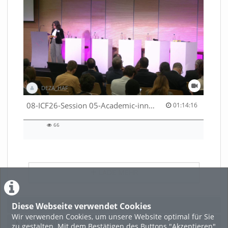
DEZA_HAF
01:14:16 duration
08-ICF26-Session 05-Academic-innovation-meets-international-cooperation-53529531670001791
01:14:16
66
66
views
LADE MEHR
Featured
Diese Webseite verwendet Cookies
Wir verwenden Cookies, um unsere Website optimal für Sie
Beliebtheit
zu gestalten. Mit dem Bestätigen des Buttons "Akzeptieren"