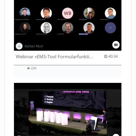
Adrian Muri
40:34 duration
Webinar «EMS-Tool Formularfunktion»
40:34
226
226
views