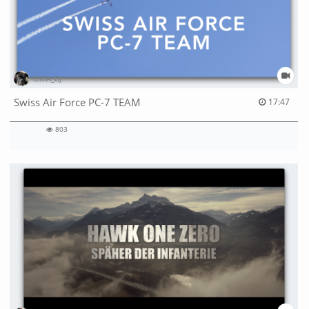
DMA_BJ
17:47 duration
Swiss Air Force PC-7 TEAM
17:47
803
803
views