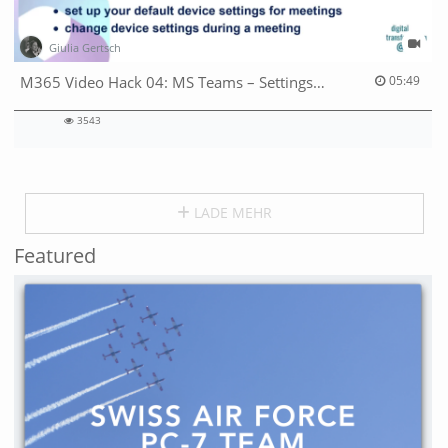
Giulia Gertsch
05:49 duration
M365 Video Hack 04: MS Teams – Settings & Opening Documents
05:49
3543
3543
views
LADE MEHR
Featured