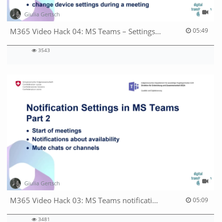
Giulia Gertsch
05:49 duration
M365 Video Hack 04: MS Teams – Settings & Opening Documents
05:49
3543
3543
views
Giulia Gertsch
05:09 duration
M365 Video Hack 03: MS Teams notifications settings part 2
05:09
3481