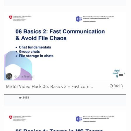
2371
views
Giulia Gertsch
04:13 duration
M365 Video Hack 06: Basics 2 – Fast communication & avoid file chaos
04:13
3058
3058
views