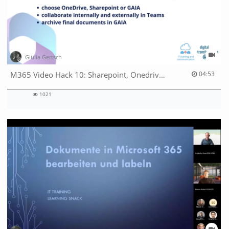
Giulia Gertsch
04:53 duration
M365 Video Hack 10: Sharepoint, Onedrive or GAIA – where does my document belong?
04:53
1021
1021
views