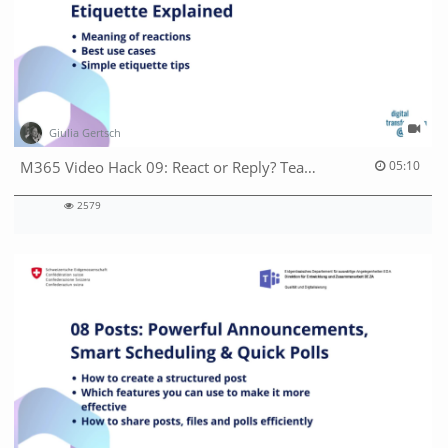
Giulia Gertsch
05:10 duration
M365 Video Hack 09: React or Reply? Teams Etiquette Explained
05:10
2579
2579
views