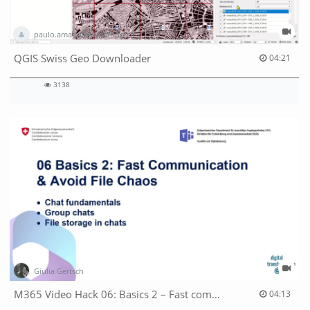
paulo.amado@swisstopo.ch
04:21 duration
QGIS Swiss Geo Downloader
04:21
3138
3138
views
Giulia Gertsch
04:13 duration
M365 Video Hack 06: Basics 2 – Fast communication & avoid file chaos
04:13