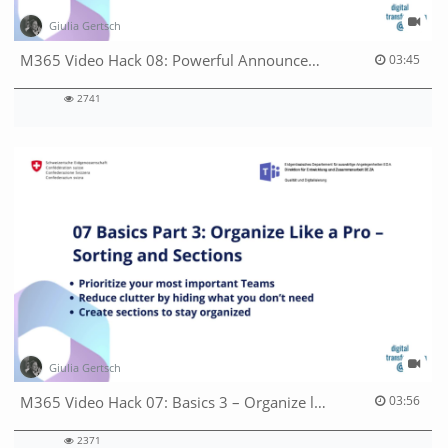
Giulia Gertsch
03:45 duration
M365 Video Hack 08: Powerful Announcements, Smart Scheduling & Quick Polls
03:45
2741
2741
views
Giulia Gertsch
03:56 duration
M365 Video Hack 07: Basics 3 – Organize like a pro
03:56
2371