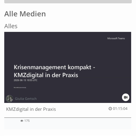
Alle Medien
Alles
Giulia Gertsch
01:15:04 duration
KMZdigital in der Praxis
01:15:04
175
175
views