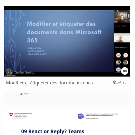
Giulia Gertsch
24:25 duration
Modifier et étiqueter des documents dans M365
24:25
246
246
views