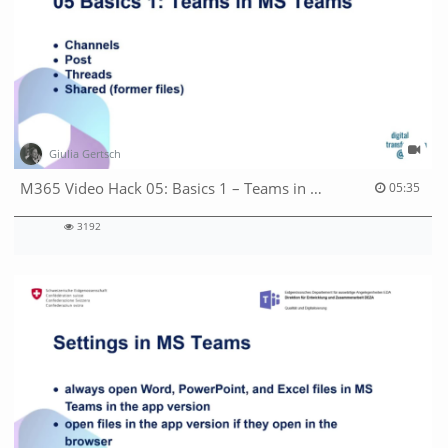
Giulia Gertsch
05:35 duration
M365 Video Hack 05: Basics 1 – Teams in MS Teams
05:35
3192
3192
views