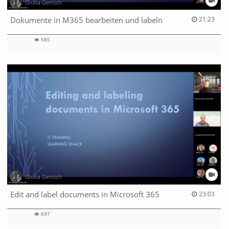
Giulia Gertsch
21:23 duration
Dokumente in M365 bearbeiten und labeln
21:23
585
585
views
Giulia Gertsch
23:03 duration
Edit and label documents in Microsoft 365
23:03
697
697
views