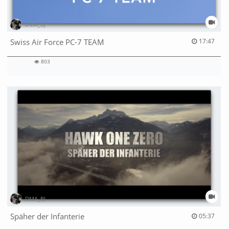
DMA_BJ
17:47 duration
Swiss Air Force PC-7 TEAM
17:47
803
803
views
DMA_BJ
05:37 duration
Späher der Infanterie
05:37