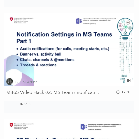
3481
views
Giulia Gertsch
05:30 duration
M365 Video Hack 02: MS Teams notifications settings part 1
05:30
3495
3495
views