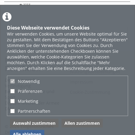
3058
3058
views
Diese Webseite verwendet Cookies
LADE MEHR
Wir verwenden Cookies, um unsere Website optimal für Sie
zu gestalten. Mit dem Bestätigen des Buttons "Akzeptieren"
stimmen Sie der Verwendung von Cookies zu. Durch
Anklicken der untenstehenden Checkboxen können Sie
auswählen, welche Cookie-Kategorien Sie zulassen
Herausgeber und
Rechtliches
möchten. Durch Klicken auf die Schaltfläche "Mehr
Redaktion
anzeigen" erhalten Sie eine Beschreibung jeder Kategorie.
Nutzungsbestimmungen
Departement für
Notwendig
Impressum
Verteidigung
Präferenzen
Bevölkerungsschutz und
Cookie-Zustimmung
Sport
Marketing
Digitale Medien der Armee
DMA
Partnerschaften
Auswahl zustimmen
Allen zustimmen
© 2026 Eidgenössisches
Departement für
Alle ablehnen