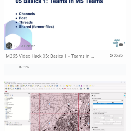
Giulia Gertsch
05:35 duration
M365 Video Hack 05: Basics 1 – Teams in MS Teams
05:35
3192
3192
views