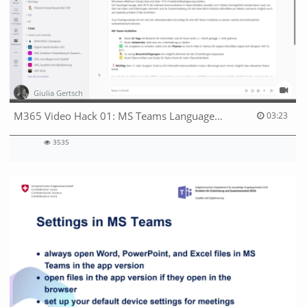
Giulia Gertsch
03:23 duration
M365 Video Hack 01: MS Teams Language Settings, Translation, Autostart, Separating Chats & Teams
03:23
3535
3535
views