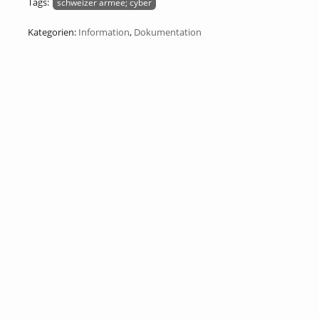
Tags:
schweizer armee; cyber
Kategorien:
Information
,
Dokumentation