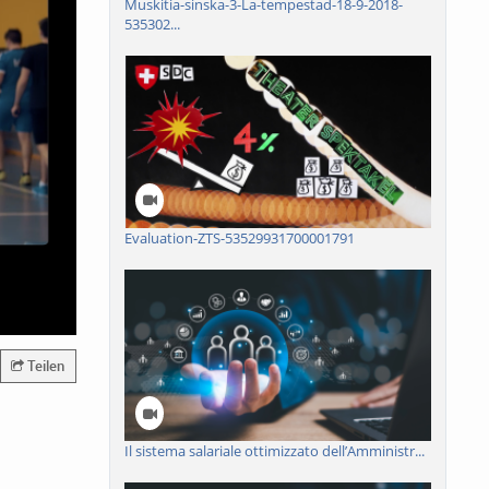
Muskitia-sinska-3-La-tempestad-18-9-2018-
535302...
Evaluation-ZTS-53529931700001791
Teilen
Il sistema salariale ottimizzato dell’Amministr...