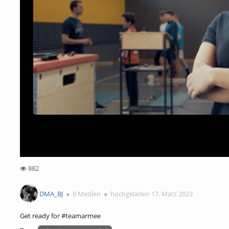
882
882views
DMA_BJ
8 Medien
hochgeladen 17. März 2023
Get ready for #teamarmee