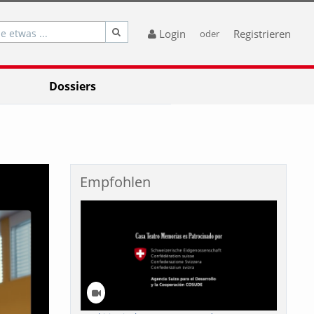
e etwas ...
Login
Registrieren
oder
Dossiers
Empfohlen