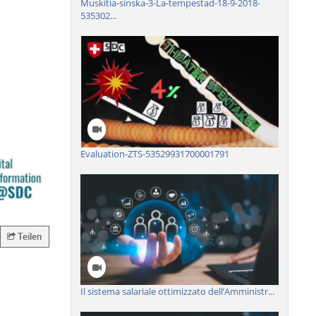
Muskitia-sinska-3-La-tempestad-18-9-2018-
535302...
Evaluation-ZTS-53529931700001791
Teilen
Il sistema salariale ottimizzato dell’Amministr...