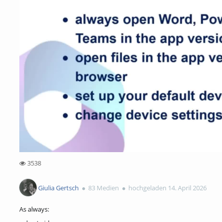
3538
3538views
Giulia Gertsch
83 Medien
hochgeladen 14. April 2026
As always: