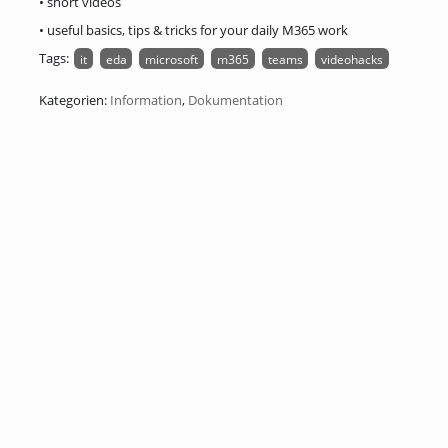
• short videos
• useful basics, tips & tricks for your daily M365 work
Tags:
it
eda
microsoft
m365
teams
videohacks
Kategorien:
Information
,
Dokumentation