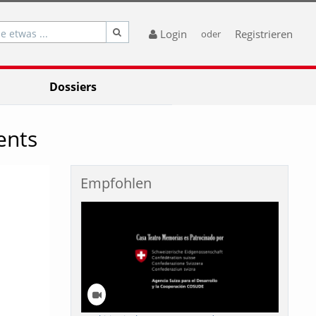
e etwas ...
Login
Registrieren
oder
Dossiers
ents
Empfohlen