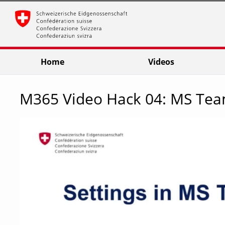
go
go
go
to
to
to
navigation
main
footer
content
Home
Videos
M365 Video Hack 04: MS Tea