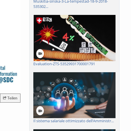
Muskitia-sinska-3-La-tempestad-18-9-2018-
535302...
Evaluation-ZTS-53529931700001791
Teilen
Il sistema salariale ottimizzato dell’Amministr...