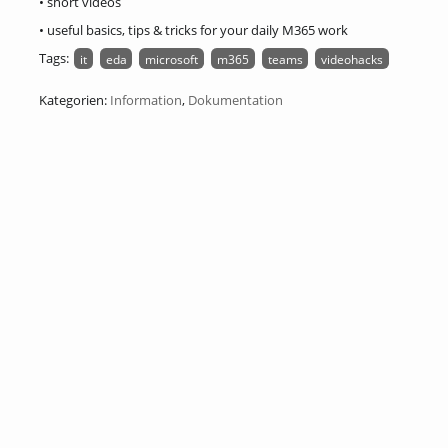
• short videos
• useful basics, tips & tricks for your daily M365 work
Tags:
it
eda
microsoft
m365
teams
videohacks
Kategorien:
Information
,
Dokumentation