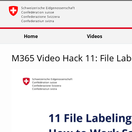
go
go
go
to
to
to
navigation
main
footer
content
Home
Videos
M365 Video Hack 11: File Lab