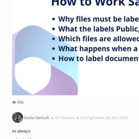
906
906views
Giulia Gertsch
83 Medien
hochgeladen 28. Mai 2026
As always: