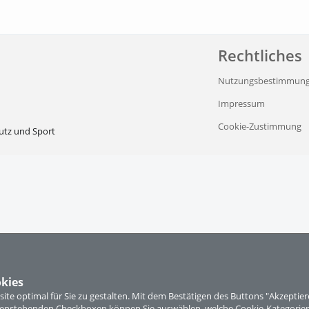
Rechtliches
Nutzungsbestimmun
Impressum
Cookie-Zustimmung
utz und Sport
kies
te optimal für Sie zu gestalten. Mit dem Bestätigen des Buttons "Akzepti
ntenstehenden Checkboxen können Sie auswählen, welche Cookie-Kategorien