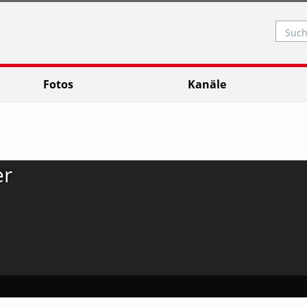
Such
Fotos
Kanäle
er