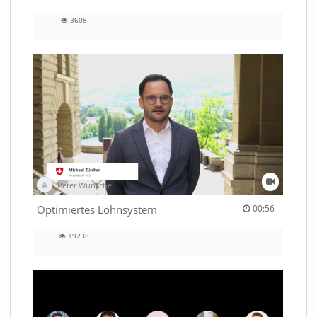
3608
3608
views
Peter Wünsche
00:56 duration
Optimiertes Lohnsystem
00:56
19238
19238
views