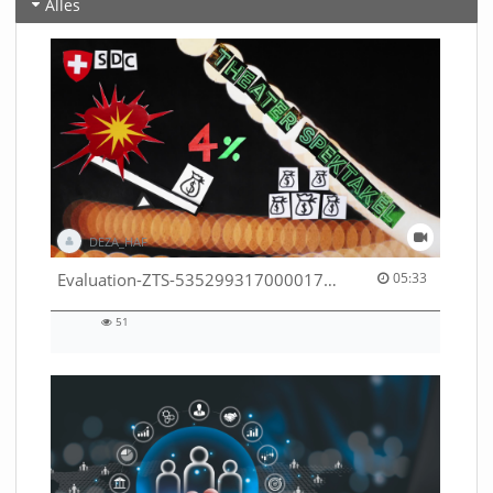
Alles
DEZA_HAF
05:33 duration
Evaluation-ZTS-53529931700001791
05:33
51
51
views