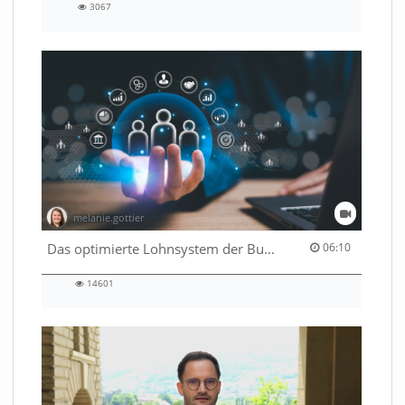
3067
3067
views
melanie.gottier
06:10 duration
Das optimierte Lohnsystem der Bundesverwaltung
06:10
14601
14601
views