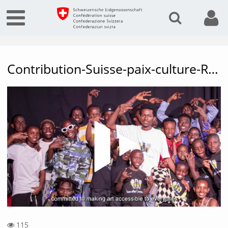
Contribution-Suisse-paix-culture-Rwanda-EN-53525844910001791
Vide
115