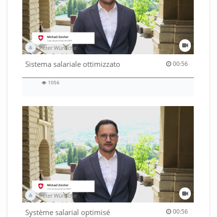
Peter Wünsche
00:56 duration
Sistema salariale ottimizzato
00:56
1056
1056
views
Peter Wünsche
00:56 duration
Système salarial optimisé
00:56