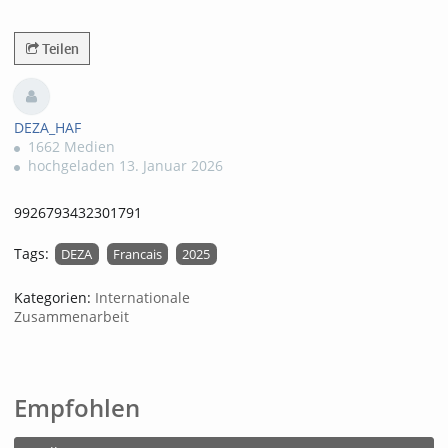
115views
Teilen
DEZA_HAF
1662 Medien
hochgeladen 13. Januar 2026
9926793432301791
Tags:
DEZA
Francais
2025
Kategorien:
Internationale
Zusammenarbeit
Empfohlen