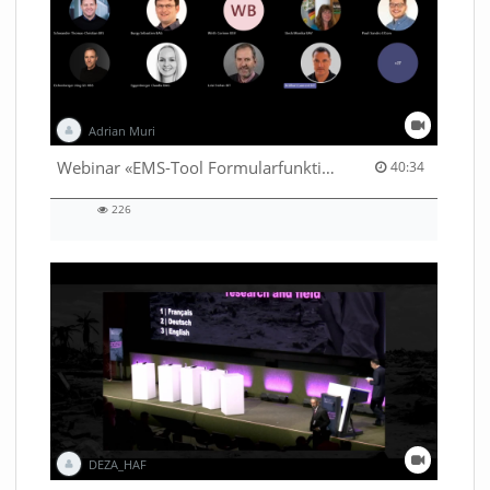
Adrian Muri
40:34 duration
Webinar «EMS-Tool Formularfunktion»
40:34
226
226
views
DEZA_HAF