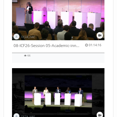
DEZA_HAF
01:14:16 duration
08-ICF26-Session 05-Academic-innovation-meets-international-cooperation-53529531670001791
01:14:16
66
66
views
DEZA_HAF