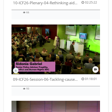
02:25:22 duration
10-ICF26-Plenary-04-Rethinking-aid-deliveries-for-greater-impact-with-existing-resources-53529531710001791
02:25:22
66
66
views
DEZA_HAF
01:18:01 duration
09-ICF26-Session-06-Tackling-causes-of-crises-not-symptoms-53529531690001791
01:18:01
93
93
views