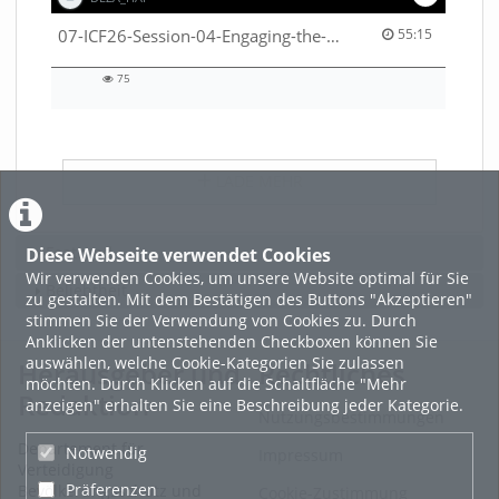
55:15 duration
07-ICF26-Session-04-Engaging-the-private-sector-in-humanitarian-contexts-53529531650001791
55:15
75
75
views
LADE MEHR
Featured
Diese Webseite verwendet Cookies
Wir verwenden Cookies, um unsere Website optimal für Sie
Beliebtheit
zu gestalten. Mit dem Bestätigen des Buttons "Akzeptieren"
stimmen Sie der Verwendung von Cookies zu. Durch
Anklicken der untenstehenden Checkboxen können Sie
auswählen, welche Cookie-Kategorien Sie zulassen
Herausgeber und
Rechtliches
möchten. Durch Klicken auf die Schaltfläche "Mehr
Redaktion
anzeigen" erhalten Sie eine Beschreibung jeder Kategorie.
Nutzungsbestimmungen
Departement für
Notwendig
Impressum
Verteidigung
Präferenzen
Bevölkerungsschutz und
Cookie-Zustimmung