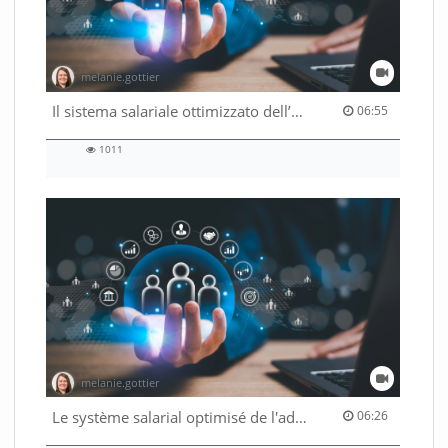
melanie.gottier
06:55 duration
Il sistema salariale ottimizzato dell’Amministrazione federale
06:55
1011
1011
views
melanie.gottier
06:26 duration
Le système salarial optimisé de l'administration fédérale
06:26