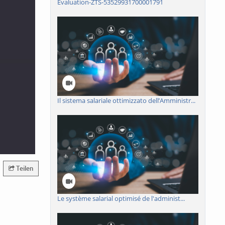
Evaluation-ZTS-53529931700001791
Il sistema salariale ottimizzato dell’Amministr...
Teilen
Le système salarial optimisé de l'administ...