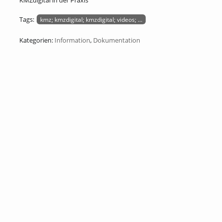
KMZdigital in der Praxis
Tags:
kmz; kmzdigital; kmzdigital; videos; kmzdigital; schulungsvideos; k
Kategorien:
Information
,
Dokumentation