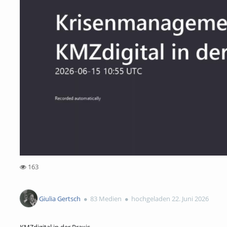
163
163views
Giulia Gertsch
83 Medien
hochgeladen 22. Juni 2026