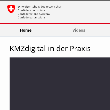
go
go
go
to
to
to
navigation
main
footer
content
Home
Videos
KMZdigital in der Praxis