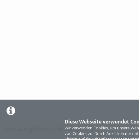
Diese Webseite verwendet Coo
Herausgeber und Redaktion
Wir verwenden Cookies, um unsere Websi
von Cookies zu. Durch Anklicken der u