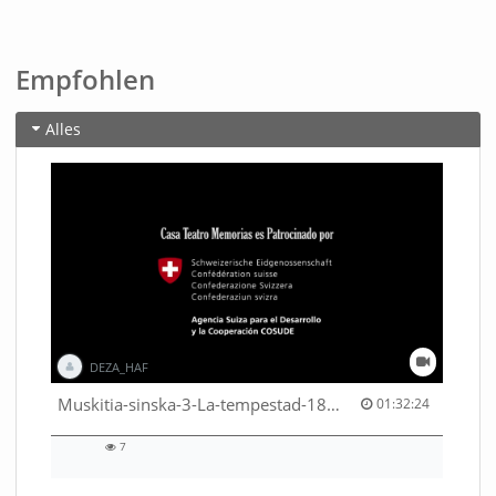
Empfohlen
Alles
DEZA_HAF
01:32:24 duration
Muskitia-sinska-3-La-tempestad-18-9-2018-53530245080001791
01:32:24
7
7
views