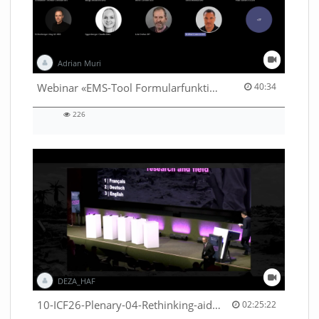
Adrian Muri
40:34 duration
Webinar «EMS-Tool Formularfunktion»
40:34
226
226
views
DEZA_HAF
02:25:22 duration
10-ICF26-Plenary-04-Rethinking-aid-deliveries-for-greater-impact-with-existing-resources-53529531710001791
02:25:22