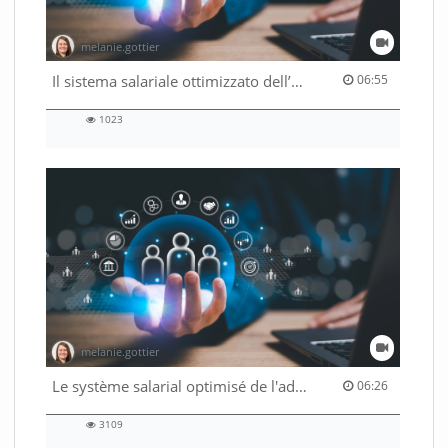
melanie.gottier
06:55 duration
Il sistema salariale ottimizzato dell’Amministrazione federale
06:55
1023
1023
views
melanie.gottier
06:26 duration
Le système salarial optimisé de l'administration fédérale
06:26
3109
3109