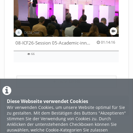
DEZA_HAF
01:14:16 duration
08-ICF26-Session 05-Academic-innovation-meets-international-cooperation-53529531670001791
01:14:16
66
66
views
LADE MEHR
Featured
Diese Webseite verwendet Cookies
Wir verwenden Cookies, um unsere Website optimal für Sie
Beliebtheit
zu gestalten. Mit dem Bestätigen des Buttons "Akzeptieren"
stimmen Sie der Verwendung von Cookies zu. Durch
Anklicken der untenstehenden Checkboxen können Sie
auswählen, welche Cookie-Kategorien Sie zulassen