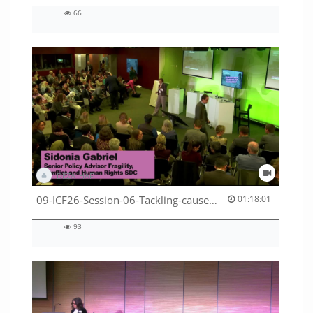
66
66
views
DEZA_HAF
01:18:01 duration
09-ICF26-Session-06-Tackling-causes-of-crises-not-symptoms-53529531690001791
01:18:01
93
93
views