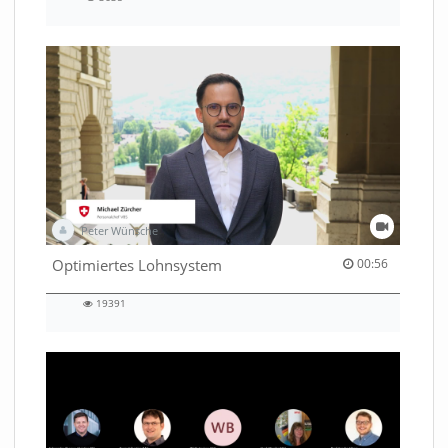
3638
views
Peter Wünsche
00:56 duration
Optimiertes Lohnsystem
00:56
19391
19391
views