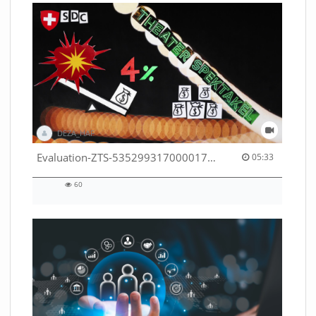
DEZA_HAF
05:33 duration
Evaluation-ZTS-53529931700001791
05:33
60
60
views