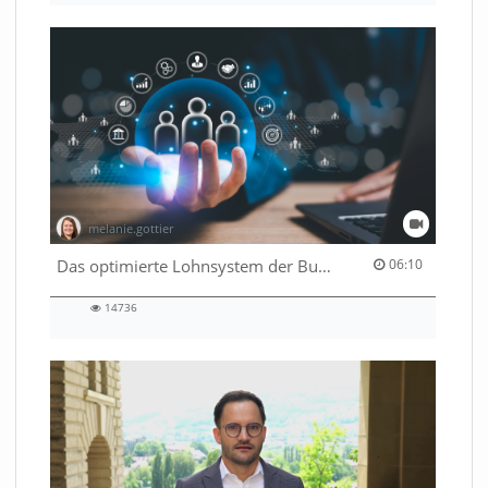
views
melanie.gottier
06:10 duration
Das optimierte Lohnsystem der Bundesverwaltung
06:10
14736
14736
views