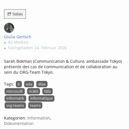
724views
Teilen
Giulia Gertsch
83 Medien
hochgeladen 24. Februar 2026
Sarah Bokman (Communication & Culture, ambassade Tokyo)
présente des cas de communication et de collaboration au
sein du ORG-Team Tokyo.
Tags:
it
eda
dfae
microsoft
m365
fdfa
informatik
informatique
org-teams
teams
Kategorien:
Information
,
Dokumentation