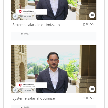
Peter Wünsche
00:56 duration
Sistema salariale ottimizzato
00:56
1067
1067
views
Peter Wünsche
00:56 duration
Système salarial optimisé
00:56
3638