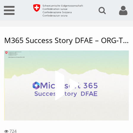
M365 Success Story DFAE – ORG-Team Tokyo
Vide
724