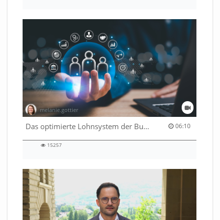
3179
views
melanie.gottier
06:10 duration
Das optimierte Lohnsystem der Bundesverwaltung
06:10
15257
15257
views