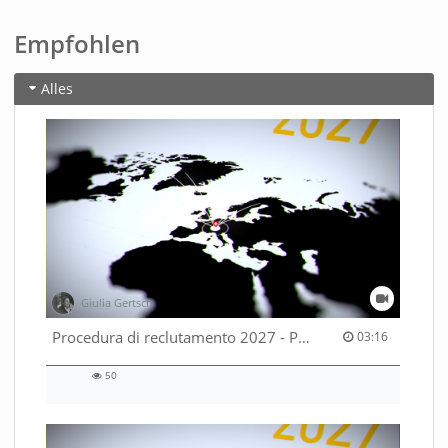
Empfohlen
Alles
Giulia Gertsch
03:16 duration
Procedura di reclutamento 2027 - Parte 2
03:16
50
50
views