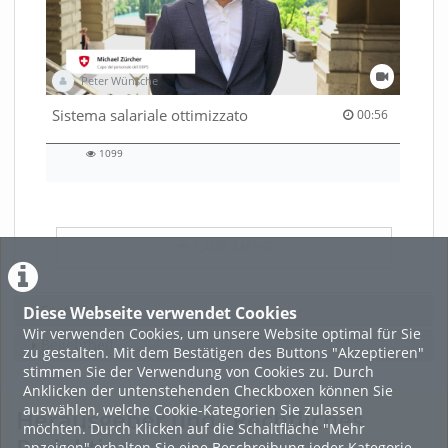
Peter Wünsche
00:56 duration
Sistema salariale ottimizzato
00:56
1099
1099
views
LADE MEHR
Featured
Diese Webseite verwendet Cookies
Wir verwenden Cookies, um unsere Website optimal für Sie
Beliebtheit
zu gestalten. Mit dem Bestätigen des Buttons "Akzeptieren"
stimmen Sie der Verwendung von Cookies zu. Durch
Anklicken der untenstehenden Checkboxen können Sie
auswählen, welche Cookie-Kategorien Sie zulassen
Herausgeber und
Rechtliches
möchten. Durch Klicken auf die Schaltfläche "Mehr
anzeigen" erhalten Sie eine Beschreibung jeder Kategorie.