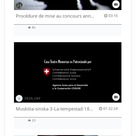
Giulia Gertsch
03:16 duration
Procédure de mise au concours annuelle 2027 - Part. 2
03:16
85
85
views
DEZA_HAF
01:32:24 duration
Muskitia-sinska-3-La-tempestad-18-9-2018-53530245080001791
01:32:24
23
23
views