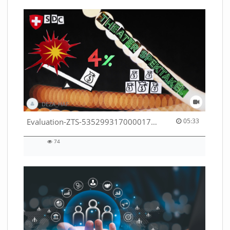
DEZA_HAF
05:33 duration
Evaluation-ZTS-53529931700001791
05:33
74
74
views