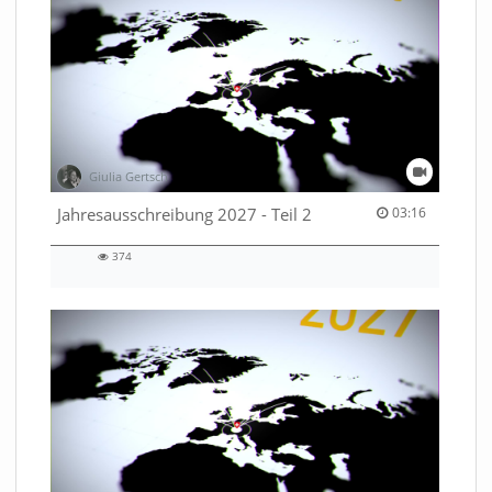
Giulia Gertsch
03:16 duration
Jahresausschreibung 2027 - Teil 2
03:16
374
374
views