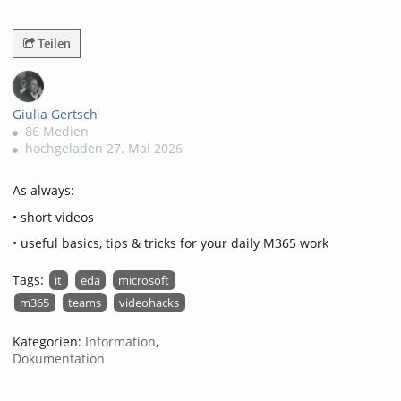
1023views
Teilen
Giulia Gertsch
86 Medien
hochgeladen 27. Mai 2026
As always:
• short videos
• useful basics, tips & tricks for your daily M365 work
Tags:
it
eda
microsoft
m365
teams
videohacks
Kategorien:
Information
,
Dokumentation