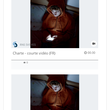
RNS SVS RSS
00:30 duration
Charte - courte vidéo (FR)
00:30
0
0
views