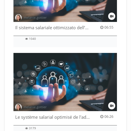
melanie.gottier
06:55 duration
Il sistema salariale ottimizzato dell’Amministrazione federale
06:55
1040
1040
views
melanie.gottier
06:26 duration
Le système salarial optimisé de l'administration fédérale
06:26
3179