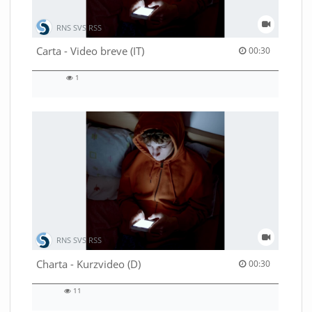
RNS SVS RSS
00:30 duration
Carta - Video breve (IT)
00:30
1
1
views
RNS SVS RSS
00:30 duration
Charta - Kurzvideo (D)
00:30
11
11
views