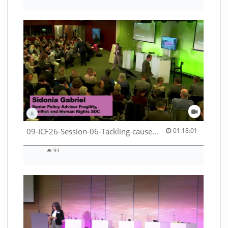
66
views
DEZA_HAF
01:18:01 duration
09-ICF26-Session-06-Tackling-causes-of-crises-not-symptoms-53529531690001791
01:18:01
93
93
views