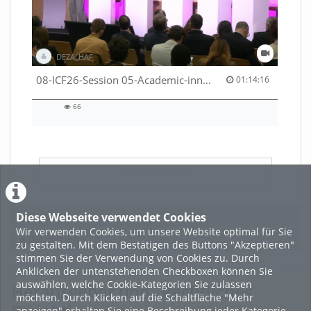
DEZA_HAF
01:14:16 duration
08-ICF26-Session 05-Academic-innovation-meets-international-cooperation-53529531670001791
01:14:16
66
66
views
LADE MEHR
Featured
Diese Webseite verwendet Cookies
Wir verwenden Cookies, um unsere Website optimal für Sie
Beliebtheit
zu gestalten. Mit dem Bestätigen des Buttons "Akzeptieren"
stimmen Sie der Verwendung von Cookies zu. Durch
Anklicken der untenstehenden Checkboxen können Sie
auswählen, welche Cookie-Kategorien Sie zulassen
Herausgeber und
Rechtliches
möchten. Durch Klicken auf die Schaltfläche "Mehr
anzeigen" erhalten Sie eine Beschreibung jeder Kategorie.