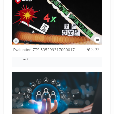
DEZA_HAF
05:33 duration
Evaluation-ZTS-53529931700001791
05:33
61
61
views