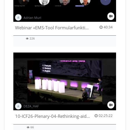
Adrian Muri
40:34 duration
Webinar «EMS-Tool Formularfunktion»
40:34
226
226
views
DEZA_HAF
02:25:22 duration
10-ICF26-Plenary-04-Rethinking-aid-deliveries-for-greater-impact-with-existing-resources-53529531710001791
02:25:22
66