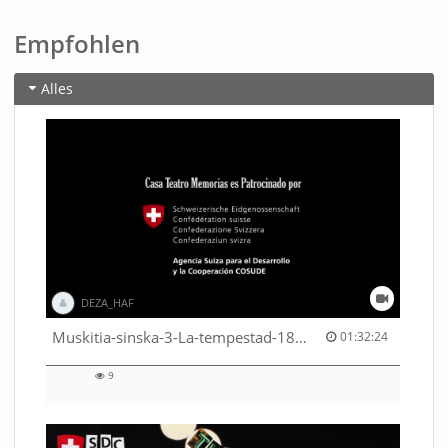
Empfohlen
Alles
DEZA_HAF
01:32:24 duration
Muskitia-sinska-3-La-tempestad-18-9-2018-53530245080001791
01:32:24
9
9
views