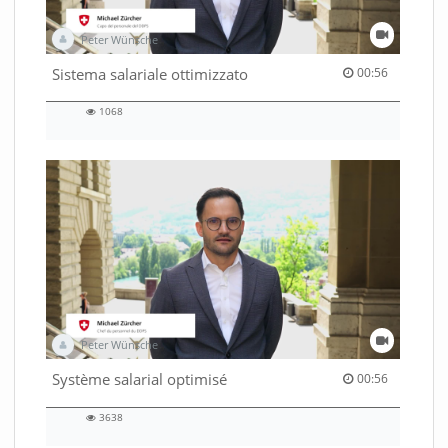
Peter Wünsche
00:56 duration
Sistema salariale ottimizzato
00:56
1068
1068
views
Peter Wünsche
00:56 duration
Système salarial optimisé
00:56
3638
3638
views