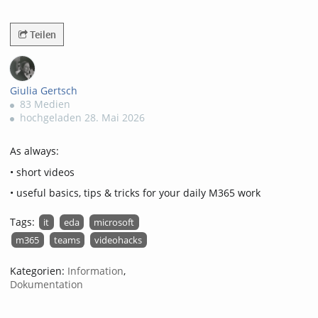
898views
Teilen
Giulia Gertsch
83 Medien
hochgeladen 28. Mai 2026
As always:
• short videos
• useful basics, tips & tricks for your daily M365 work
Tags:
it
eda
microsoft
m365
teams
videohacks
Kategorien:
Information
,
Dokumentation