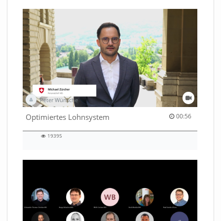
Peter Wünsche
00:56 duration
Optimiertes Lohnsystem
00:56
19395
19395
views