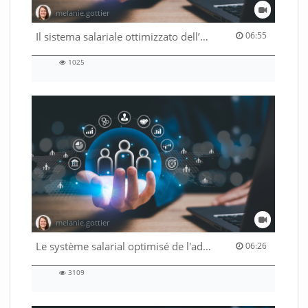
melanie.gottier
06:55 duration
Il sistema salariale ottimizzato dell’Amministrazione federale
06:55
1025
1025
views
melanie.gottier
06:26 duration
Le système salarial optimisé de l'administration fédérale
06:26
3109
3109
views