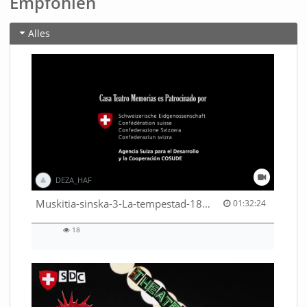
Empfohlen
Alles
DEZA_HAF
01:32:24 duration
Muskitia-sinska-3-La-tempestad-18-9-2018-53530245080001791
01:32:24
18
18
views