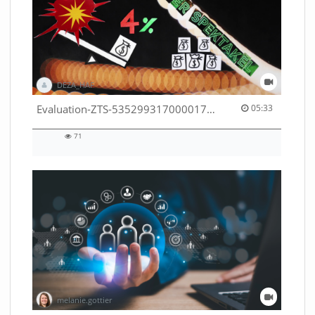
DEZA_HAF
05:33 duration
Evaluation-ZTS-53529931700001791
05:33
71
71
views
melanie.gottier