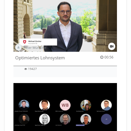
Peter Wünsche
00:56 duration
Optimiertes Lohnsystem
00:56
19427
19427
views