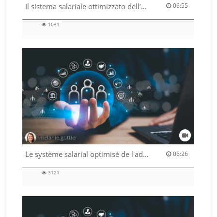
06:55 duration
Il sistema salariale ottimizzato dell’Amministrazione federale
06:55
1031
1031
views
melanie.gottier
06:26 duration
Le système salarial optimisé de l'administration fédérale
06:26
3121
3121
views