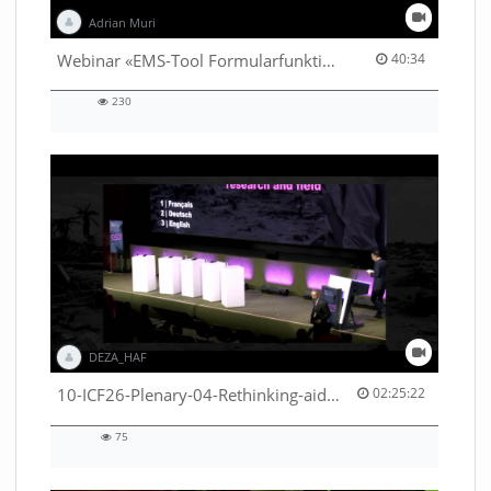
Adrian Muri
40:34 duration
Webinar «EMS-Tool Formularfunktion»
40:34
230
230
views
DEZA_HAF
02:25:22 duration
10-ICF26-Plenary-04-Rethinking-aid-deliveries-for-greater-impact-with-existing-resources-53529531710001791
02:25:22
75
75
views