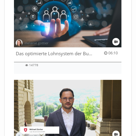
melanie.gottier
06:10 duration
Das optimierte Lohnsystem der Bundesverwaltung
06:10
14778
14778
views
Peter Wünsche