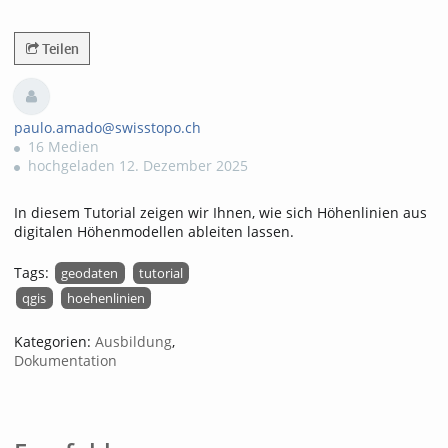
6823views
Teilen
paulo.amado@swisstopo.ch
16 Medien
hochgeladen 12. Dezember 2025
In diesem Tutorial zeigen wir Ihnen, wie sich Höhenlinien aus
digitalen Höhenmodellen ableiten lassen.
Tags:
geodaten
tutorial
qgis
hoehenlinien
Kategorien:
Ausbildung
,
Dokumentation