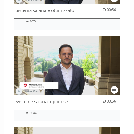
00:56 duration
Sistema salariale ottimizzato
00:56
1076
1076
views
Peter Wünsche
00:56 duration
Système salarial optimisé
00:56
3644
3644
views