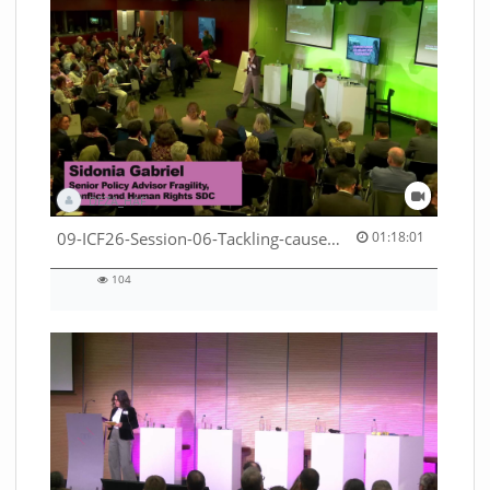
DEZA_HAF
01:18:01 duration
09-ICF26-Session-06-Tackling-causes-of-crises-not-symptoms-53529531690001791
01:18:01
104
104
views