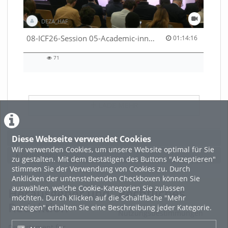
DEZA_HAF
01:14:16 duration
08-ICF26-Session 05-Academic-innovation-meets-international-cooperation-53529531670001791
01:14:16
71
71
views
LADE MEHR
Featured
Diese Webseite verwendet Cookies
Wir verwenden Cookies, um unsere Website optimal für Sie
Beliebtheit
zu gestalten. Mit dem Bestätigen des Buttons "Akzeptieren"
stimmen Sie der Verwendung von Cookies zu. Durch
Anklicken der untenstehenden Checkboxen können Sie
auswählen, welche Cookie-Kategorien Sie zulassen
Herausgeber und
Rechtliches
möchten. Durch Klicken auf die Schaltfläche "Mehr
Redaktion
anzeigen" erhalten Sie eine Beschreibung jeder Kategorie.
Nutzungsbestimmungen
Departement für