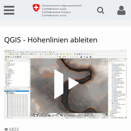
QGIS - Höhenlinien ableiten
Vide
6823