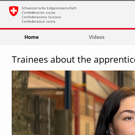
go
go
go
to
to
to
navigation
main
footer
content
Home
Videos
Trainees about the apprentic