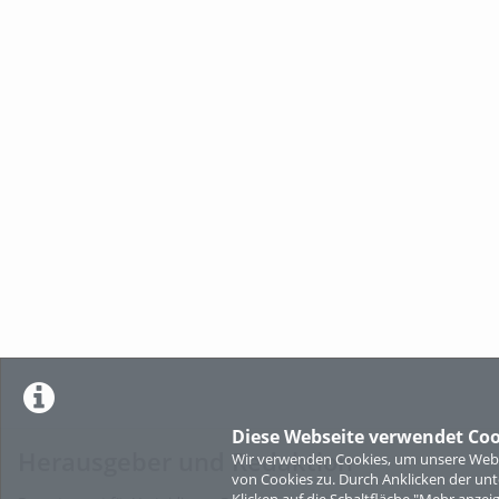
Diese Webseite verwendet Coo
Herausgeber und Redaktion
Wir verwenden Cookies, um unsere Websi
von Cookies zu. Durch Anklicken der u