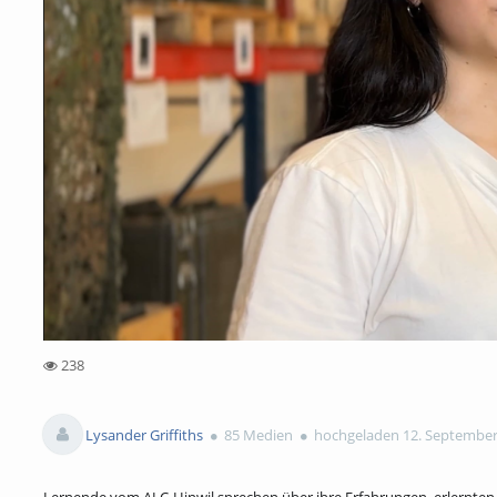
238
238views
Lysander Griffiths
85 Medien
hochgeladen 12. September