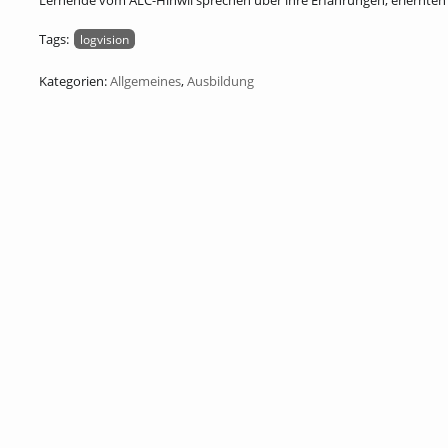
Lernende vom ALC-Hinwil sprechen über ihre Erfahrungen, erlernten
Tags:
logvision
Kategorien:
Allgemeines
,
Ausbildung