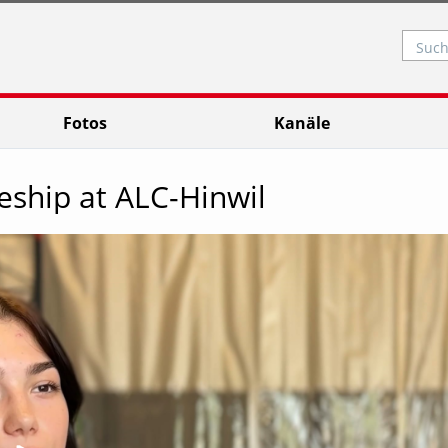
Such
Fotos
Kanäle
eship at ALC-Hinwil
Video abspielen