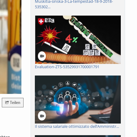
Muskitia-sinska-3-La-tempestad-18-9-2018-
535302...
Evaluation-ZTS-53529931700001791
Teilen
Il sistema salariale ottimizzato dell’Amministr...