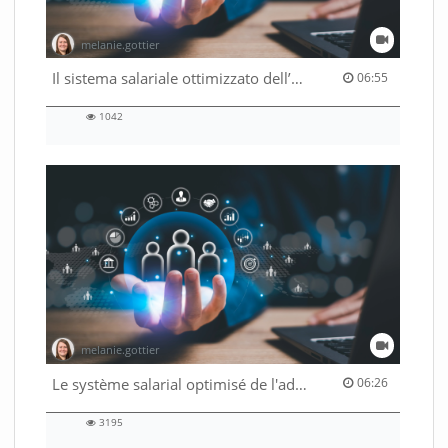
melanie.gottier
06:55 duration
Il sistema salariale ottimizzato dell’Amministrazione federale
06:55
1042
1042
views
melanie.gottier
06:26 duration
Le système salarial optimisé de l'administration fédérale
06:26
3195
3195
views