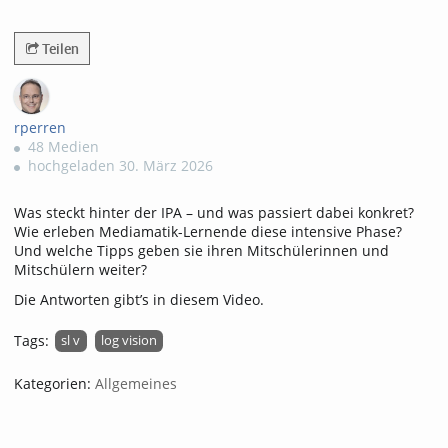
573views
Teilen
rperren
48 Medien
hochgeladen 30. März 2026
Was steckt hinter der IPA – und was passiert dabei konkret?
Wie erleben Mediamatik-Lernende diese intensive Phase?
Und welche Tipps geben sie ihren Mitschülerinnen und
Mitschülern weiter?
Die Antworten gibt’s in diesem Video.
Tags:
sl v
log vision
Kategorien:
Allgemeines