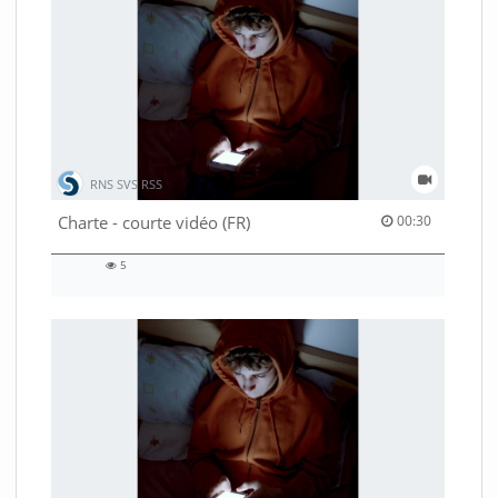
RNS SVS RSS
00:30 duration
Charte - courte vidéo (FR)
00:30
5
5
views