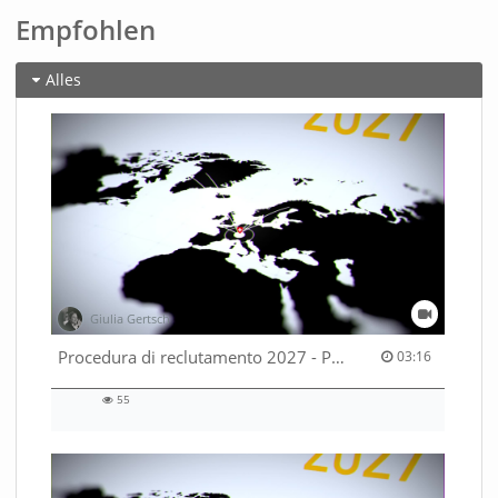
Empfohlen
Alles
Giulia Gertsch
03:16 duration
Procedura di reclutamento 2027 - Parte 2
03:16
55
55
views