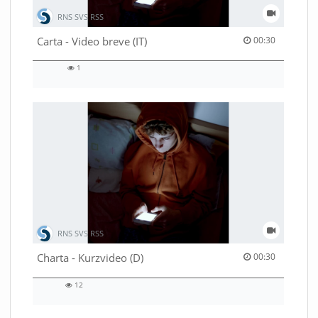
RNS SVS RSS
00:30 duration
Carta - Video breve (IT)
00:30
1
1
views
RNS SVS RSS
00:30 duration
Charta - Kurzvideo (D)
00:30
12
12
views