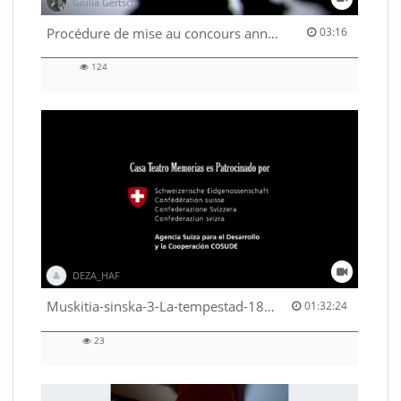
Giulia Gertsch
03:16 duration
Procédure de mise au concours annuelle 2027 - Part. 2
03:16
124
124
views
DEZA_HAF
01:32:24 duration
Muskitia-sinska-3-La-tempestad-18-9-2018-53530245080001791
01:32:24
23
23
views