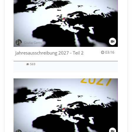
Giulia Gertsch
03:16 duration
Jahresausschreibung 2027 - Teil 2
03:16
569
569
views