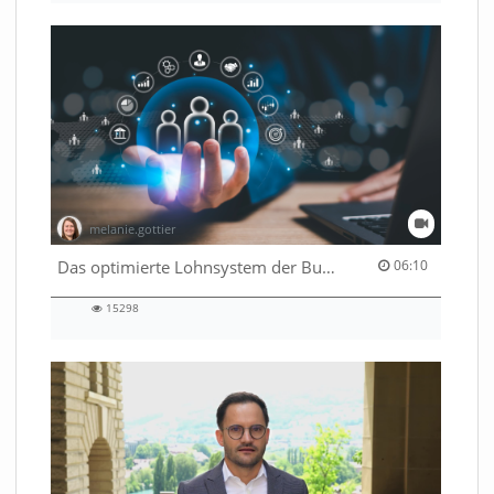
melanie.gottier
06:10 duration
Das optimierte Lohnsystem der Bundesverwaltung
06:10
15298
15298
views