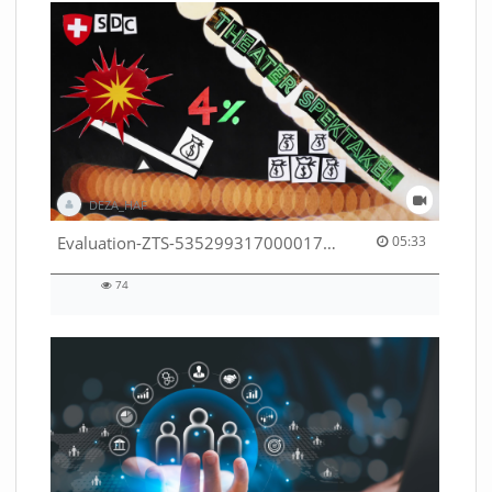
DEZA_HAF
05:33 duration
Evaluation-ZTS-53529931700001791
05:33
74
74
views