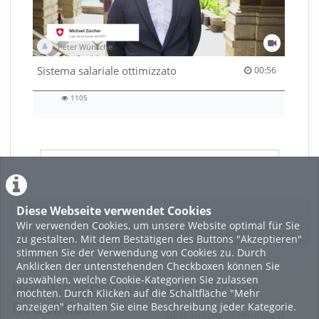
Peter Wünsche
00:56 duration
Sistema salariale ottimizzato
00:56
1105
1105
views
LADE MEHR
Diese Webseite verwendet Cookies
Featured
Wir verwenden Cookies, um unsere Website optimal für Sie
Beliebtheit
zu gestalten. Mit dem Bestätigen des Buttons "Akzeptieren"
stimmen Sie der Verwendung von Cookies zu. Durch
Anklicken der untenstehenden Checkboxen können Sie
auswählen, welche Cookie-Kategorien Sie zulassen
Herausgeber und
Rechtliches
möchten. Durch Klicken auf die Schaltfläche "Mehr
Redaktion
anzeigen" erhalten Sie eine Beschreibung jeder Kategorie.
Nutzungsbestimmungen