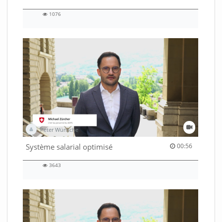
1076
1076
views
Peter Wünsche
00:56 duration
Système salarial optimisé
00:56
3643
3643
views