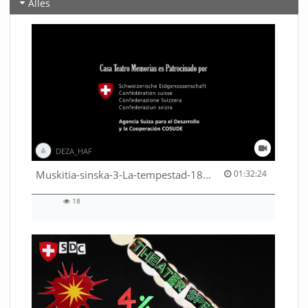
Alles
DEZA_HAF
01:32:24 duration
Muskitia-sinska-3-La-tempestad-18-9-2018-53530245080001791
01:32:24
18
18
views