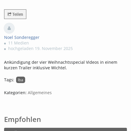
518views
Teilen
Noel Sonderegger
11 Medien
hochgeladen 19. November 2025
Ankündigung der vier Weihnachtsspecial Videos in einem
kurzen Trailer inklusive Wichtel.
Tags:
lba
Kategorien:
Allgemeines
Empfohlen