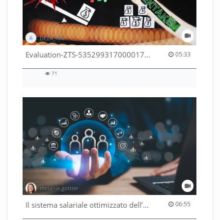
DEZA_HAF
05:33 duration
Evaluation-ZTS-53529931700001791
05:33
71
71
views
melanie.gottier
06:55 duration
Il sistema salariale ottimizzato dell’Amministrazione federale
06:55