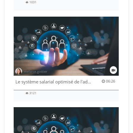
1031
1031
views
melanie.gottier
06:26 duration
Le système salarial optimisé de l'administration fédérale
06:26
3121
3121
views