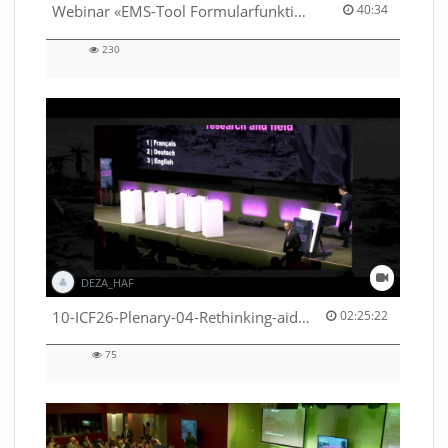
40:34 duration
Webinar «EMS-Tool Formularfunktion»
40:34
230
230
views
DEZA_HAF
02:25:22 duration
10-ICF26-Plenary-04-Rethinking-aid-deliveries-for-greater-impact-with-existing-resources-53529531710001791
02:25:22
75
75
views