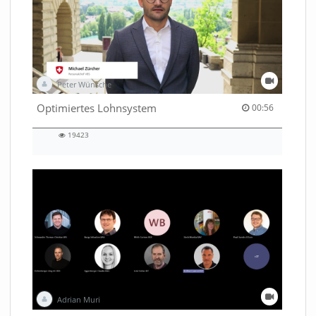
Peter Wünsche
00:56 duration
Optimiertes Lohnsystem
00:56
19423
19423
views
Adrian Muri