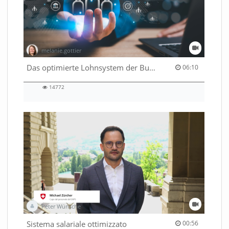
melanie.gottier
06:10 duration
Das optimierte Lohnsystem der Bundesverwaltung
06:10
14772
14772
views
Peter Wünsche
00:56 duration
Sistema salariale ottimizzato
00:56