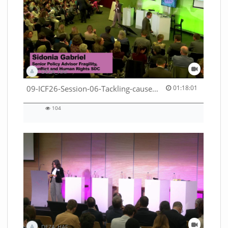
DEZA_HAF
01:18:01 duration
09-ICF26-Session-06-Tackling-causes-of-crises-not-symptoms-53529531690001791
01:18:01
104
104
views
DEZA_HAF