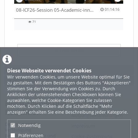
01:14:16 duration
08-ICF26-Session 05-Academic-innovation-meets-international-cooperation-53529531670001791
01:14:16
71
71
views
LADE MEHR
Featured
Diese Webseite verwendet Cookies
Wir verwenden Cookies, um unsere Website optimal für Sie
Beliebtheit
zu gestalten. Mit dem Bestätigen des Buttons "Akzeptieren"
stimmen Sie der Verwendung von Cookies zu. Durch
Anklicken der untenstehenden Checkboxen können Sie
auswählen, welche Cookie-Kategorien Sie zulassen
Herausgeber und
Rechtliches
möchten. Durch Klicken auf die Schaltfläche "Mehr
Redaktion
anzeigen" erhalten Sie eine Beschreibung jeder Kategorie.
Nutzungsbestimmungen
Departement für
Notwendig
Impressum
Verteidigung
Präferenzen
Bevölkerungsschutz und
Cookie-Zustimmung