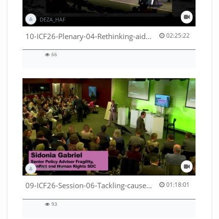
DEZA_HAF
02:25:22 duration
10-ICF26-Plenary-04-Rethinking-aid-deliveries-for-greater-impact-with-existing-resources-53529531710001791
02:25:22
66
66
views
DEZA_HAF
01:18:01 duration
09-ICF26-Session-06-Tackling-causes-of-crises-not-symptoms-53529531690001791
01:18:01
93
93
views