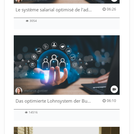
06:26 duration
Le système salarial optimisé de l'administration fédérale
06:26
3054
3054
views
melanie.gottier
06:10 duration
Das optimierte Lohnsystem der Bundesverwaltung
06:10
14516
14516
views