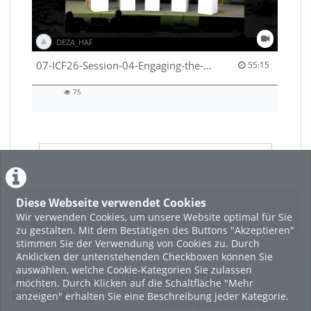
DEZA_HAF
55:15 duration
07-ICF26-Session-04-Engaging-the-private-sector-in-humanitarian-contexts-53529531650001791
55:15
75
75
views
LADE MEHR
Featured
Diese Webseite verwendet Cookies
Wir verwenden Cookies, um unsere Website optimal für Sie
Beliebtheit
zu gestalten. Mit dem Bestätigen des Buttons "Akzeptieren"
stimmen Sie der Verwendung von Cookies zu. Durch
Anklicken der untenstehenden Checkboxen können Sie
auswählen, welche Cookie-Kategorien Sie zulassen
Herausgeber und
Rechtliches
möchten. Durch Klicken auf die Schaltfläche "Mehr
Redaktion
anzeigen" erhalten Sie eine Beschreibung jeder Kategorie.
Nutzungsbestimmungen