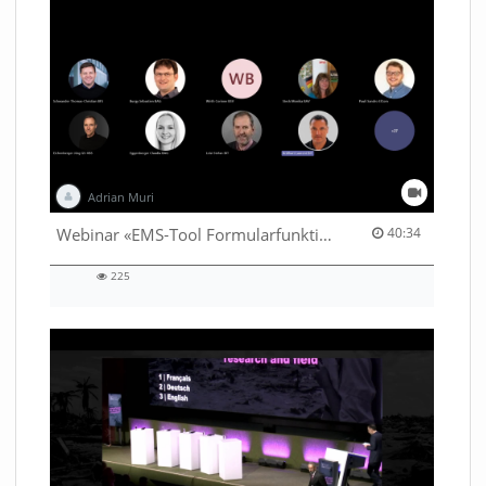
Adrian Muri
40:34 duration
Webinar «EMS-Tool Formularfunktion»
40:34
225
225
views