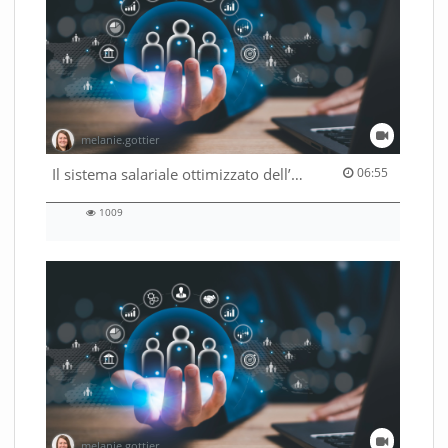
melanie.gottier
06:55 duration
Il sistema salariale ottimizzato dell’Amministrazione federale
06:55
1009
1009
views
melanie.gottier