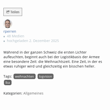
204views
Teilen
rperren
48 Medien
hochgeladen 2. Dezember 2025
Während in der ganzen Schweiz die ersten Lichter
aufleuchten, beginnt auch bei der Logistikbasis der Armee
eine besondere Zeit: die Weihnachtszeit. Eine Zeit, in der es
etwas ruhiger wird und gleichzeitig ein bisschen heller.
Tags:
weihnachten
logvision
lba
Kategorien:
Allgemeines