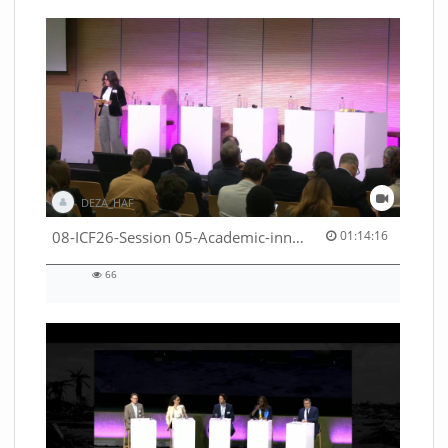
DEZA_HAF
01:14:16 duration
08-ICF26-Session 05-Academic-innovation-meets-international-cooperation-53529531670001791
01:14:16
66
66
views