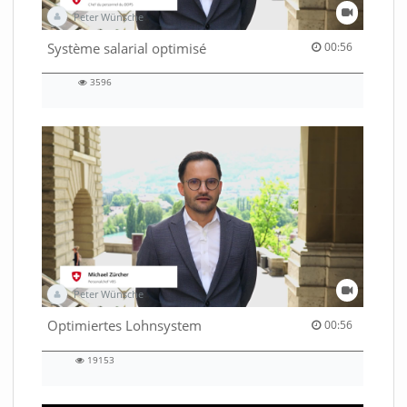
Peter Wünsche
00:56 duration
Système salarial optimisé
00:56
3596
3596
views
Peter Wünsche
00:56 duration
Optimiertes Lohnsystem
00:56
19153
19153
views