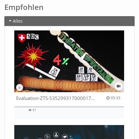
Empfohlen
Alles
DEZA_HAF
05:33 duration
Evaluation-ZTS-53529931700001791
05:33
51
51
views