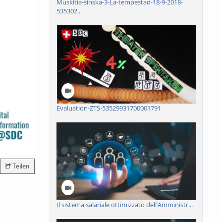
Muskitia-sinska-3-La-tempestad-18-9-2018-
535302...
Evaluation-ZTS-53529931700001791
Teilen
Il sistema salariale ottimizzato dell’Amministr...