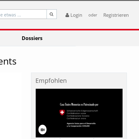
e etwas ...
Login
Registrieren
oder
Dossiers
ents
Empfohlen