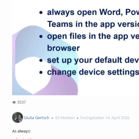
3537
3537views
Giulia Gertsch
83 Medien
hochgeladen 14. April 2026
As always: