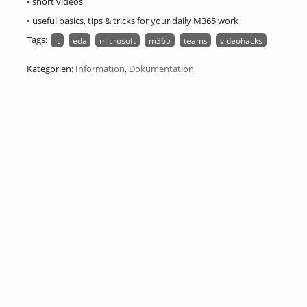
• short videos
• useful basics, tips & tricks for your daily M365 work
Tags:
it
eda
microsoft
m365
teams
videohacks
Kategorien:
Information
,
Dokumentation