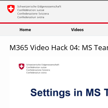
go
go
go
to
to
to
navigation
main
footer
content
Home
Videos
M365 Video Hack 04: MS Tea