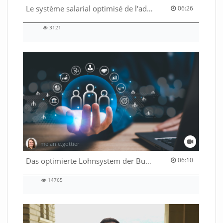
06:26 duration
Le système salarial optimisé de l'administration fédérale
06:26
3121
3121
views
melanie.gottier
06:10 duration
Das optimierte Lohnsystem der Bundesverwaltung
06:10
14765
14765
views