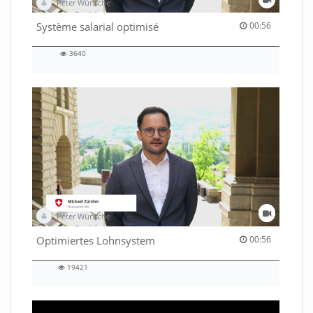
Peter Wünsche
00:56 duration
Système salarial optimisé
00:56
3640
3640
views
Peter Wünsche
00:56 duration
Optimiertes Lohnsystem
00:56
19421
19421
views