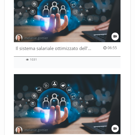
melanie.gottier
06:55 duration
Il sistema salariale ottimizzato dell’Amministrazione federale
06:55
1031
1031
views
melanie.gottier