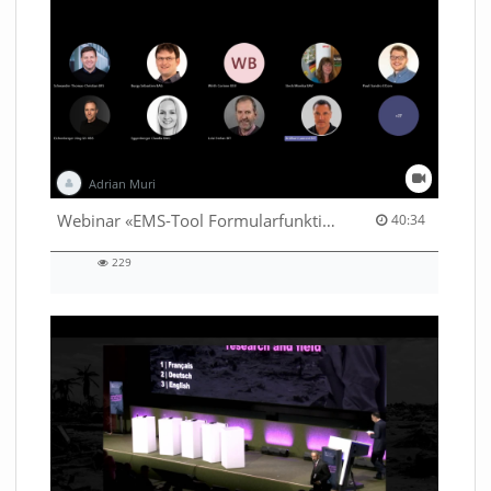
Adrian Muri
40:34 duration
Webinar «EMS-Tool Formularfunktion»
40:34
229
229
views