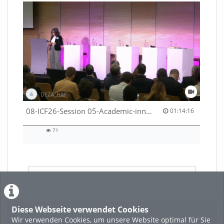
DEZA_HAF
01:14:16 duration
08-ICF26-Session 05-Academic-innovation-meets-international-cooperation-53529531670001791
01:14:16
71
71
views
LADE MEHR
Diese Webseite verwendet Cookies
Featured
Wir verwenden Cookies, um unsere Website optimal für Sie