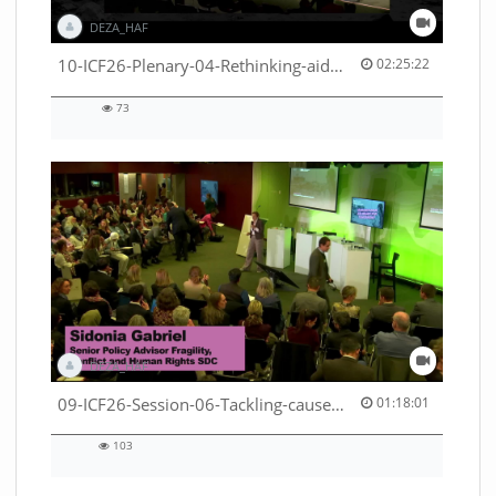
DEZA_HAF
02:25:22 duration
10-ICF26-Plenary-04-Rethinking-aid-deliveries-for-greater-impact-with-existing-resources-53529531710001791
02:25:22
73
73
views
DEZA_HAF
01:18:01 duration
09-ICF26-Session-06-Tackling-causes-of-crises-not-symptoms-53529531690001791
01:18:01
103
103
views