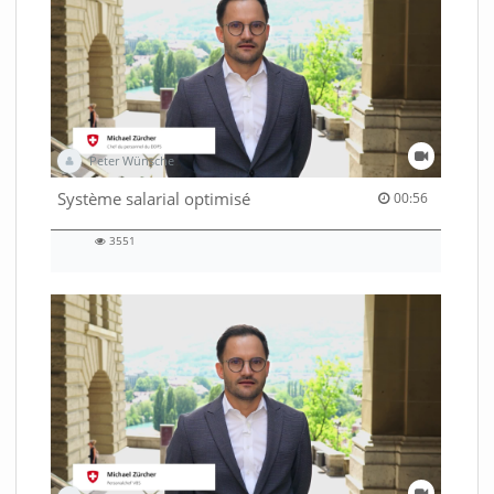
Peter Wünsche
00:56 duration
Système salarial optimisé
00:56
3551
3551
views