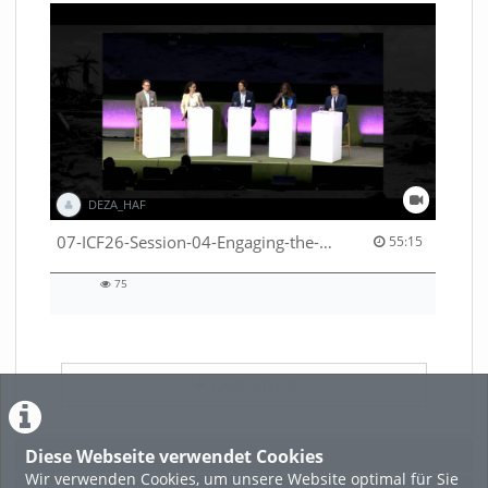
DEZA_HAF
55:15 duration
07-ICF26-Session-04-Engaging-the-private-sector-in-humanitarian-contexts-53529531650001791
55:15
75
75
views
LADE MEHR
Diese Webseite verwendet Cookies
Featured
Wir verwenden Cookies, um unsere Website optimal für Sie