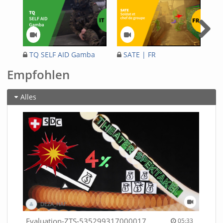
TQ SELF AID Gamba
SATE | FR
Ph
| IT
Car
Empfohlen
Alles
DEZA_HAF
05:33 duration
Evaluation-ZTS-53529931700001791
05:33