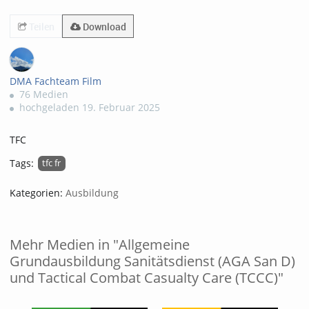
356views
Teilen
Download
DMA Fachteam Film
76 Medien
hochgeladen 19. Februar 2025
TFC
Tags:
tfc fr
Kategorien:
Ausbildung
Mehr Medien in "Allgemeine
Grundausbildung Sanitätsdienst (AGA San D)
und Tactical Combat Casualty Care (TCCC)"