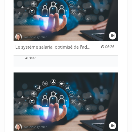
melanie.gottier
06:26 duration
Le système salarial optimisé de l'administration fédérale
06:26
3016
3016
views
melanie.gottier