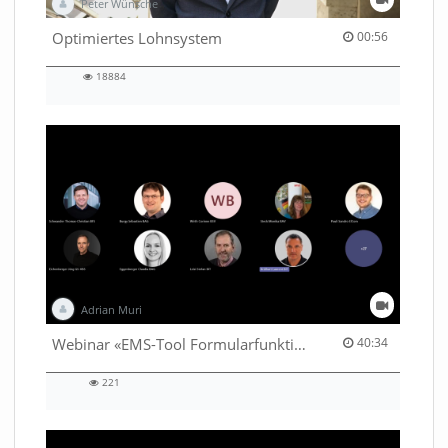
Peter Wünsche
00:56 duration
Optimiertes Lohnsystem
00:56
18884
18884
views
Adrian Muri
40:34 duration
Webinar «EMS-Tool Formularfunktion»
40:34
221
221
views