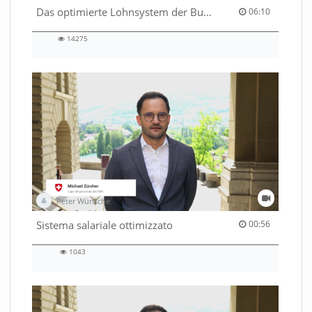
06:10 duration
Das optimierte Lohnsystem der Bundesverwaltung
06:10
14275
14275
views
Peter Wünsche
00:56 duration
Sistema salariale ottimizzato
00:56
1043
1043
views