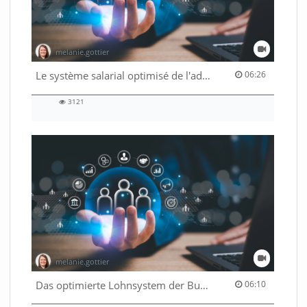
melanie.gottier
06:26 duration
Le système salarial optimisé de l'administration fédérale
06:26
3121
3121
views
melanie.gottier
06:10 duration
Das optimierte Lohnsystem der Bundesverwaltung
06:10