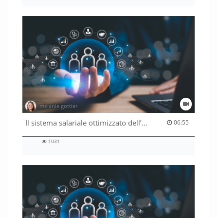
views
melanie.gottier
06:55 duration
Il sistema salariale ottimizzato dell’Amministrazione federale
06:55
1031
1031
views