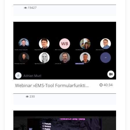
19427
19427
views
Adrian Muri
40:34 duration
Webinar «EMS-Tool Formularfunktion»
40:34
230
230
views