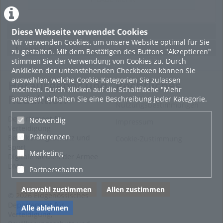
Diese Webseite verwendet Cookies
Featured
Wir verwenden Cookies, um unsere Website optimal für Sie
Beliebtheit
zu gestalten. Mit dem Bestätigen des Buttons "Akzeptieren"
stimmen Sie der Verwendung von Cookies zu. Durch
Anklicken der untenstehenden Checkboxen können Sie
auswählen, welche Cookie-Kategorien Sie zulassen
Herausgeber und
Rechtliches
möchten. Durch Klicken auf die Schaltfläche "Mehr
Redaktion
anzeigen" erhalten Sie eine Beschreibung jeder Kategorie.
Nutzungsbestimmungen
Departement für
Notwendig
Impressum
Verteidigung
Präferenzen
Bevölkerungsschutz und
Cookie-Zustimmung
Sport
Marketing
Digitale Medien der Armee
DMA
Partnerschaften
Auswahl zustimmen
Allen zustimmen
© 2026 Eidgenössisches
Departement für
Alle ablehnen
Verteidigung,