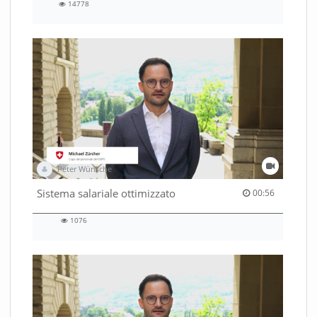
14778
14778
views
Peter Wünsche
00:56 duration
Sistema salariale ottimizzato
00:56
1076
1076
views