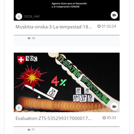
DEZA_HAF
01:32:24 duration
Muskitia-sinska-3-La-tempestad-18-9-2018-53530245080001791
01:32:24
18
18
views
DEZA_HAF
05:33 duration
Evaluation-ZTS-53529931700001791
05:33
71
71