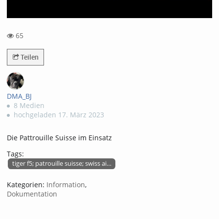
65
65views
Teilen
DMA_BJ
8 Medien
hochgeladen 17. März 2023
Die Pattrouille Suisse im Einsatz
Tags:
tiger f5; patrouille suisse; swiss air force
Kategorien:
Information
,
Dokumentation