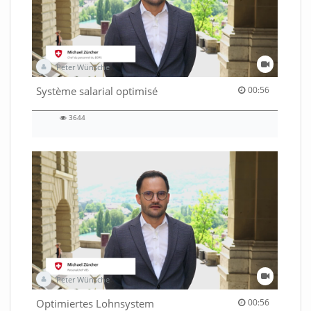
Peter Wünsche
00:56 duration
Système salarial optimisé
00:56
3644
3644
views
Peter Wünsche
00:56 duration
Optimiertes Lohnsystem
00:56