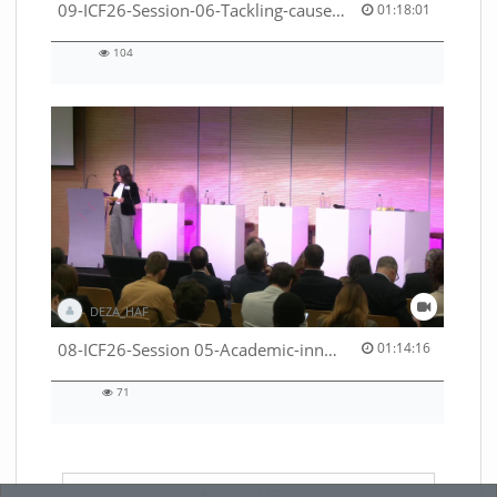
01:18:01 duration
09-ICF26-Session-06-Tackling-causes-of-crises-not-symptoms-53529531690001791
01:18:01
104
104
views
DEZA_HAF
01:14:16 duration
08-ICF26-Session 05-Academic-innovation-meets-international-cooperation-53529531670001791
01:14:16
71
71
views
LADE MEHR