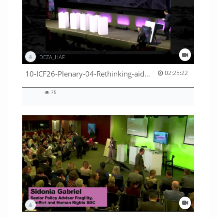
DEZA_HAF
02:25:22 duration
10-ICF26-Plenary-04-Rethinking-aid-deliveries-for-greater-impact-with-existing-resources-53529531710001791
02:25:22
75
75
views
DEZA_HAF