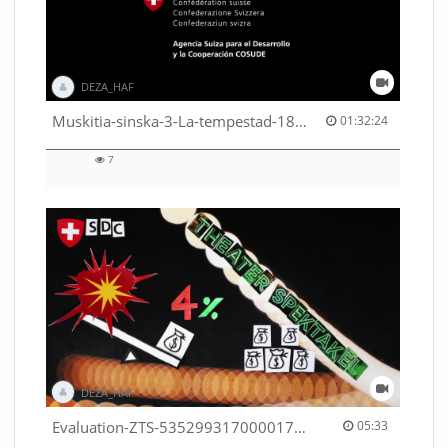
DEZA_HAF
01:32:24 duration
Muskitia-sinska-3-La-tempestad-18-9-2018-53530245080001791
01:32:24
7
7
views
DEZA_HAF
05:33 duration
Evaluation-ZTS-53529931700001791
05:33