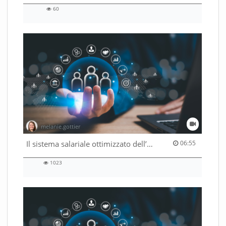
60
60
views
melanie.gottier
06:55 duration
Il sistema salariale ottimizzato dell’Amministrazione federale
06:55
1023
1023
views