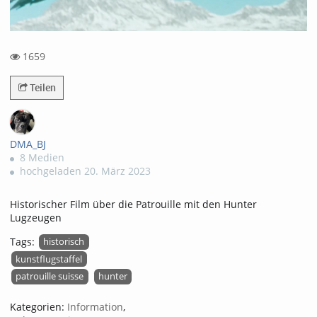
1659
1659views
Teilen
DMA_BJ
8 Medien
hochgeladen 20. März 2023
Historischer Film über die Patrouille mit den Hunter
Lugzeugen
Tags:
historisch
kunstflugstaffel
patrouille suisse
hunter
Kategorien:
Information
,