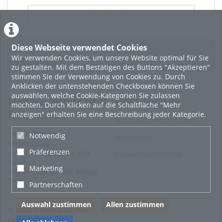
LADE MEHR
Diese Webseite verwendet Cookies
Featured
Wir verwenden Cookies, um unsere Website optimal für Sie
Beliebtheit
zu gestalten. Mit dem Bestätigen des Buttons "Akzeptieren"
stimmen Sie der Verwendung von Cookies zu. Durch
Anklicken der untenstehenden Checkboxen können Sie
auswählen, welche Cookie-Kategorien Sie zulassen
Herausgeber und
Rechtliches
möchten. Durch Klicken auf die Schaltfläche "Mehr
Redaktion
anzeigen" erhalten Sie eine Beschreibung jeder Kategorie.
Nutzungsbestimmungen
Departement für
Notwendig
Impressum
Verteidigung
Präferenzen
Bevölkerungsschutz und
Cookie-Zustimmung
Sport
Marketing
Digitale Medien der Armee
DMA
Partnerschaften
Auswahl zustimmen
Allen zustimmen
© 2026 Eidgenössisches
Departement für