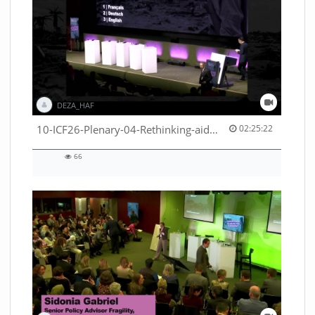
DEZA_HAF
02:25:22 duration
10-ICF26-Plenary-04-Rethinking-aid-deliveries-for-greater-impact-with-existing-resources-53529531710001791
02:25:22
66
66
views