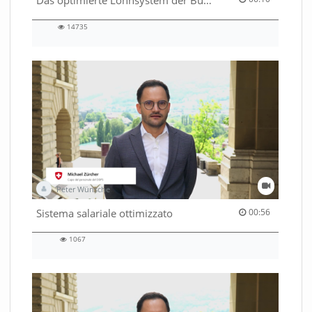
14735
14735
views
Peter Wünsche
00:56 duration
Sistema salariale ottimizzato
00:56
1067
1067
views