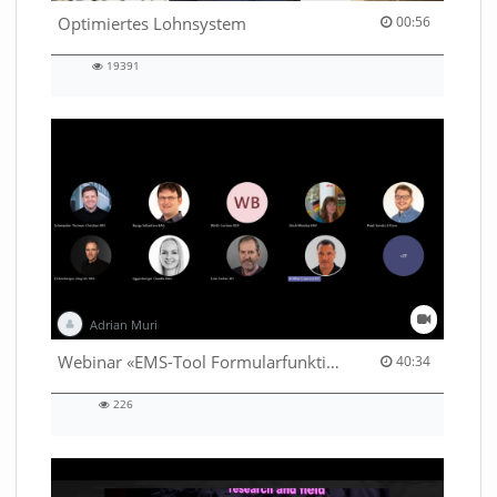
00:56 duration
Optimiertes Lohnsystem
00:56
19391
19391
views
Adrian Muri
40:34 duration
Webinar «EMS-Tool Formularfunktion»
40:34
226
226
views