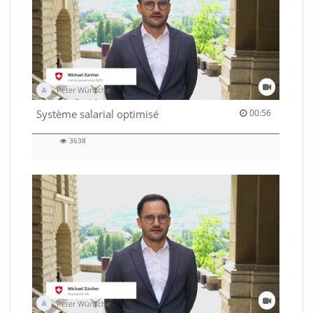
Peter Wünsche
00:56 duration
Système salarial optimisé
00:56
3638
3638
views
Peter Wünsche