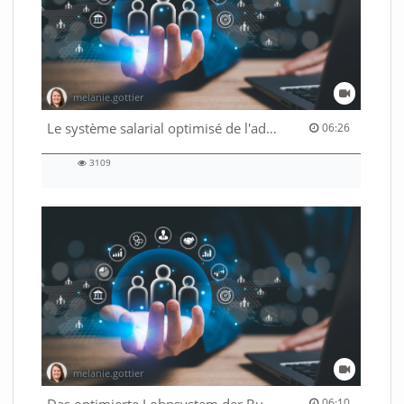
melanie.gottier
06:26 duration
Le système salarial optimisé de l'administration fédérale
06:26
3109
3109
views
melanie.gottier
06:10 duration
Das optimierte Lohnsystem der Bundesverwaltung
06:10