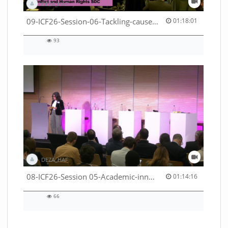
DEZA_HAF
01:18:01 duration
09-ICF26-Session-06-Tackling-causes-of-crises-not-symptoms-53529531690001791
01:18:01
93
93
views
DEZA_HAF
01:14:16 duration
08-ICF26-Session 05-Academic-innovation-meets-international-cooperation-53529531670001791
01:14:16
66
66
views