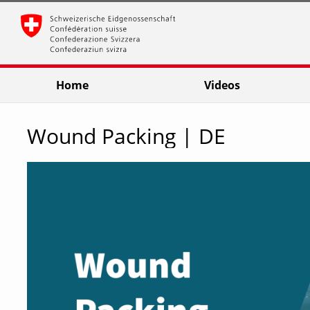
go
go
go
to
to
to
navigation
main
footer
content
Home
Videos
Wound Packing | DE