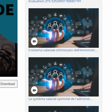
Evaluation-ZTS-53529931700001791
Il sistema salariale ottimizzato dell’Amministr...
Download
Le système salarial optimisé de l'administ...