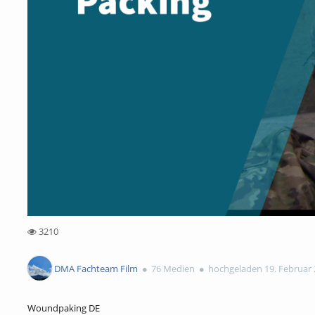
3210
3210views
DMA Fachteam Film
76 Medien
hochgeladen 19. Februar
Woundpaking DE