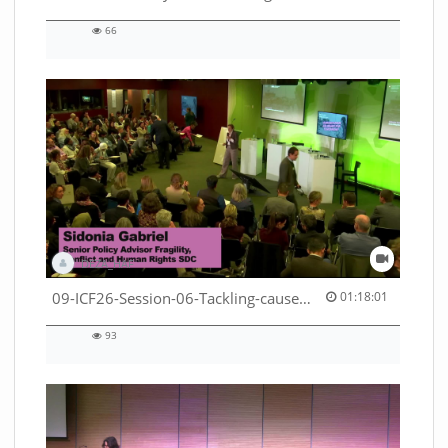
66
66
views
DEZA_HAF
01:18:01 duration
09-ICF26-Session-06-Tackling-causes-of-crises-not-symptoms-53529531690001791
01:18:01
93
93
views