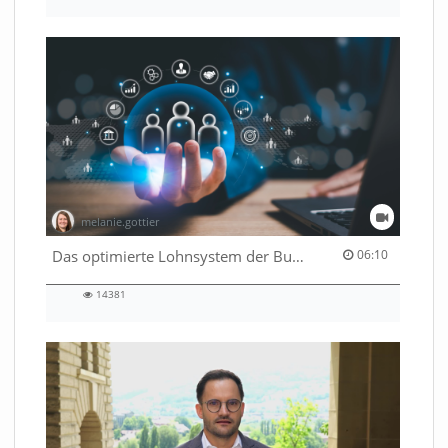
views
melanie.gottier
06:10 duration
Das optimierte Lohnsystem der Bundesverwaltung
06:10
14381
14381
views