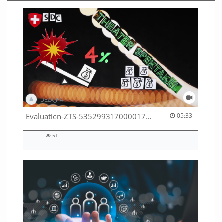
DEZA_HAF
05:33 duration
Evaluation-ZTS-53529931700001791
05:33
51
51
views