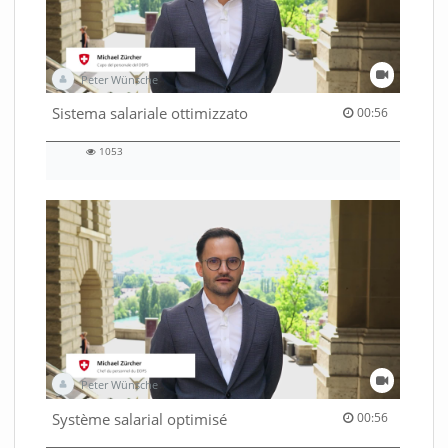
Peter Wünsche
00:56 duration
Sistema salariale ottimizzato
00:56
1053
1053
views
Peter Wünsche
00:56 duration
Système salarial optimisé
00:56