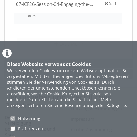
55:15 duration
07-ICF26-Session-04-Engaging-the-private-sector-in-humanitarian-contexts-53529531650001791
55:15
75
75
views
LADE MEHR
Featured
Diese Webseite verwendet Cookies
Wir verwenden Cookies, um unsere Website optimal für Sie
Beliebtheit
zu gestalten. Mit dem Bestätigen des Buttons "Akzeptieren"
stimmen Sie der Verwendung von Cookies zu. Durch
Anklicken der untenstehenden Checkboxen können Sie
auswählen, welche Cookie-Kategorien Sie zulassen
Herausgeber und
Rechtliches
möchten. Durch Klicken auf die Schaltfläche "Mehr
Redaktion
anzeigen" erhalten Sie eine Beschreibung jeder Kategorie.
Nutzungsbestimmungen
Departement für
Notwendig
Impressum
Verteidigung
Präferenzen
Bevölkerungsschutz und
Cookie-Zustimmung
Sport