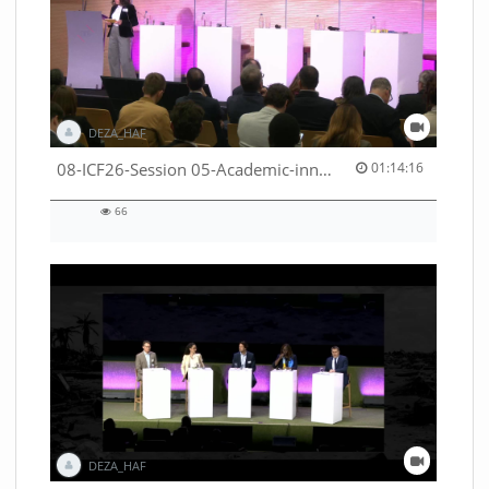
DEZA_HAF
01:14:16 duration
08-ICF26-Session 05-Academic-innovation-meets-international-cooperation-53529531670001791
01:14:16
66
66
views
DEZA_HAF