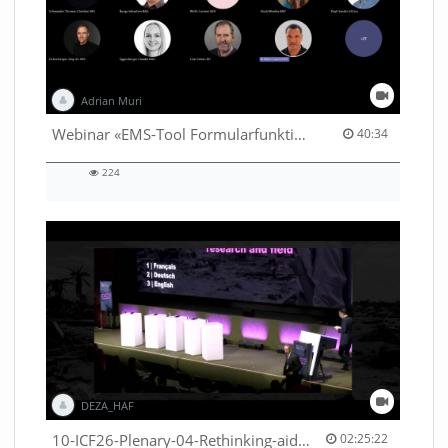
Adrian Muri
40:34 duration
Webinar «EMS-Tool Formularfunktion»
40:34
224
224
views
DEZA_HAF
02:25:22 duration
10-ICF26-Plenary-04-Rethinking-aid-deliveries-for-greater-impact-with-existing-resources-53529531710001791
02:25:22