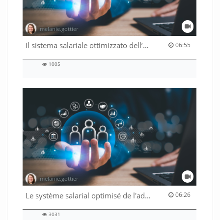
melanie.gottier
06:55 duration
Il sistema salariale ottimizzato dell’Amministrazione federale
06:55
1005
1005
views
melanie.gottier
06:26 duration
Le système salarial optimisé de l'administration fédérale
06:26
3031
3031