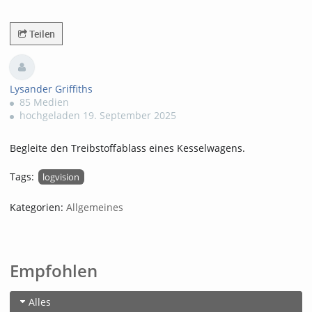
72views
Teilen
Lysander Griffiths
85 Medien
hochgeladen 19. September 2025
Begleite den Treibstoffablass eines Kesselwagens.
Tags:
logvision
Kategorien:
Allgemeines
Empfohlen
Alles