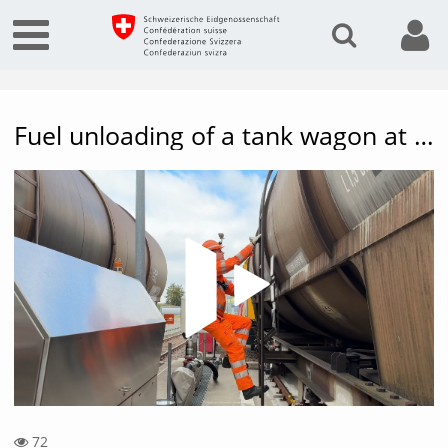
Fuel unloading of a tank wagon at ALC-Hinwil
Vide
72