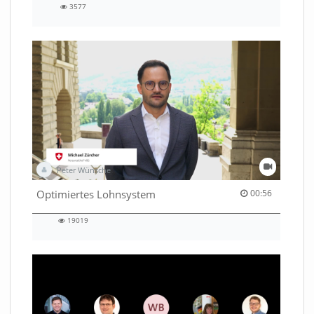
3577
3577
views
Peter Wünsche
00:56 duration
Optimiertes Lohnsystem
00:56
19019
19019
views