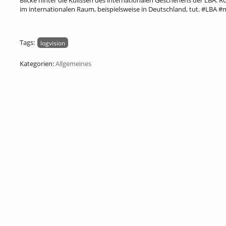
Blicke hinter die Kulissen des internationalen Geschehens der LBA. 
im internationalen Raum, beispielsweise in Deutschland, tut. #LBA 
Tags:
logvision
Kategorien:
Allgemeines