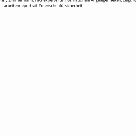
Ronny Zimmermann, Fachexperte für internationale Angelegenheiten, zeigt, 
#mitarbeitendeportrait #menschenfürsicherheit