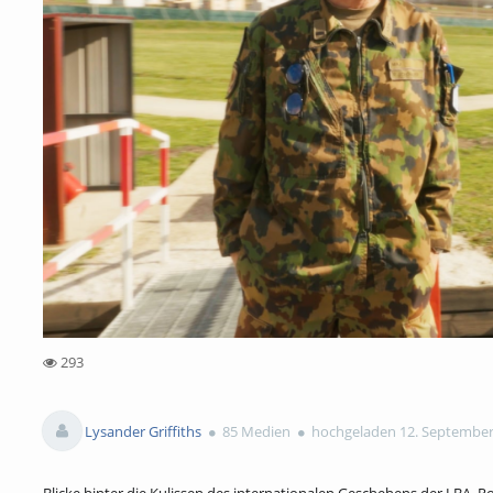
293
293views
Lysander Griffiths
85 Medien
hochgeladen 12. September