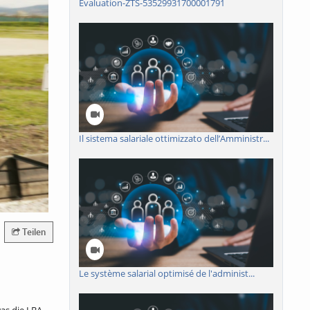
Evaluation-ZTS-53529931700001791
Il sistema salariale ottimizzato dell’Amministr...
Teilen
Le système salarial optimisé de l'administ...