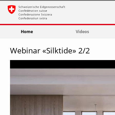
go
go
go
to
to
to
navigation
main
footer
content
Home
Videos
Webinar «Silktide» 2/2