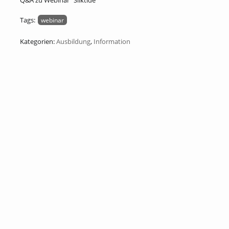
Q&A zu Webinar "Silktide"
Tags:
webinar
Kategorien:
Ausbildung
,
Information