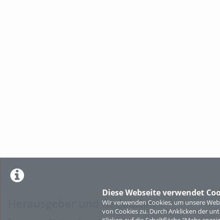
Diese Webseite verwendet Coo
Herausgeber und Redaktion
Wir verwenden Cookies, um unsere Websi
von Cookies zu. Durch Anklicken der u