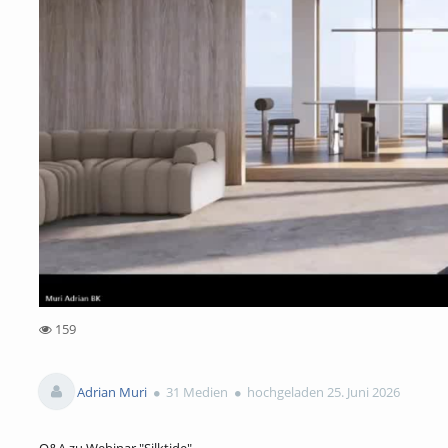
159
159views
Adrian Muri
31 Medien
hochgeladen 25. Juni 2026