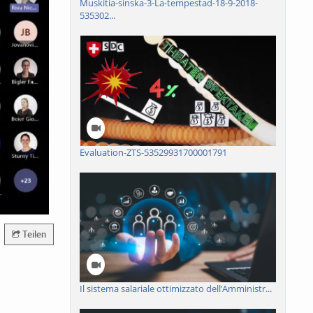
Muskitia-sinska-3-La-tempestad-18-9-2018-
535302...
Evaluation-ZTS-53529931700001791
Teilen
Il sistema salariale ottimizzato dell’Amministr...