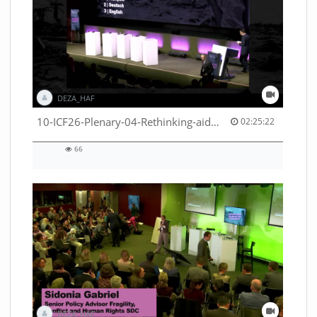
DEZA_HAF
02:25:22 duration
10-ICF26-Plenary-04-Rethinking-aid-deliveries-for-greater-impact-with-existing-resources-53529531710001791
02:25:22
66
66
views
DEZA_HAF