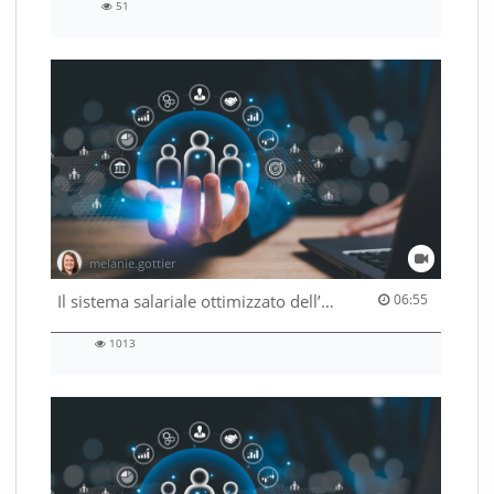
51
51
views
melanie.gottier
06:55 duration
Il sistema salariale ottimizzato dell’Amministrazione federale
06:55
1013
1013
views