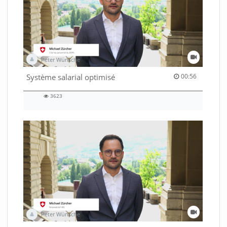
Peter Wünsche
00:56 duration
Système salarial optimisé
00:56
3623
3623
views
Peter Wünsche