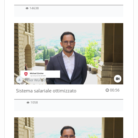
14638
14638
views
Peter Wünsche
00:56 duration
Sistema salariale ottimizzato
00:56
1058
1058
views