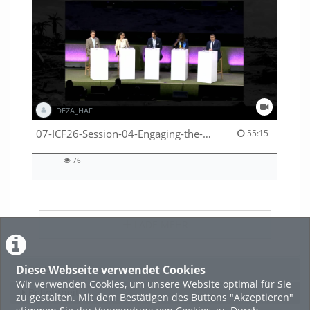
DEZA_HAF
55:15 duration
07-ICF26-Session-04-Engaging-the-private-sector-in-humanitarian-contexts-53529531650001791
55:15
76
76
views
LADE MEHR
Diese Webseite verwendet Cookies
Featured
Wir verwenden Cookies, um unsere Website optimal für Sie
Beliebtheit
zu gestalten. Mit dem Bestätigen des Buttons "Akzeptieren"