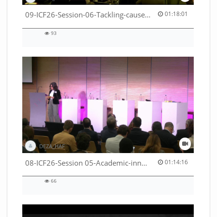
01:18:01 duration
09-ICF26-Session-06-Tackling-causes-of-crises-not-symptoms-53529531690001791
01:18:01
93
93
views
DEZA_HAF
01:14:16 duration
08-ICF26-Session 05-Academic-innovation-meets-international-cooperation-53529531670001791
01:14:16
66
66
views