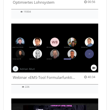
00:56 duration
Optimiertes Lohnsystem
00:56
19304
19304
views
Adrian Muri
40:34 duration
Webinar «EMS-Tool Formularfunktion»
40:34
226
226
views