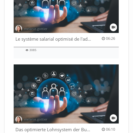
melanie.gottier
06:26 duration
Le système salarial optimisé de l'administration fédérale
06:26
3085
3085
views
melanie.gottier
06:10 duration
Das optimierte Lohnsystem der Bundesverwaltung
06:10